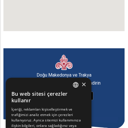
Doğu Makedonya ve Trakya
×
Bölgesi'nin oyun uygulamasını indirin
Bu web sitesi çerezler
ENGLISH
kullanır
GREEK
İçeriği, reklamları kişiselleştirmek ve
trafiğimizi analiz etmek için çerezleri
FRENCH
kullanıyoruz. Ayrıca sitemizi kullanımınıza
BULGARIAN
ilişkin bilgileri, onlara sağladığınız veya