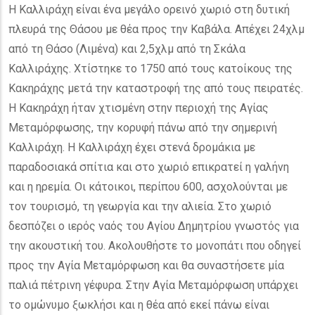
Η Καλλιράχη είναι ένα μεγάλο ορεινό χωριό στη δυτική
πλευρά της Θάσου με θέα προς την Καβάλα. Απέχει 24χλμ
από τη Θάσο (Λιμένα) και 2,5χλμ από τη Σκάλα
Καλλιράχης. Χτίστηκε το 1750 από τους κατοίκους της
Κακηράχης μετά την καταστροφή της από τους πειρατές.
Η Κακηράχη ήταν χτισμένη στην περιοχή της Αγίας
Μεταμόρφωσης, την κορυφή πάνω από την σημερινή
Καλλιράχη. Η Καλλιράχη έχει στενά δρομάκια με
παραδοσιακά σπίτια και στο χωριό επικρατεί η γαλήνη
και η ηρεμία. Οι κάτοικοι, περίπου 600, ασχολούνται με
τον τουρισμό, τη γεωργία και την αλιεία. Στο χωριό
δεσπόζει ο ιερός ναός του Αγίου Δημητρίου γνωστός για
την ακουστική του. Ακολουθήστε το μονοπάτι που οδηγεί
προς την Αγία Μεταμόρφωση και θα συναστήσετε μία
παλιά πέτρινη γέφυρα. Στην Αγία Μεταμόρφωση υπάρχει
το ομώνυμο ξωκλήσι και η θέα από εκεί πάνω είναι