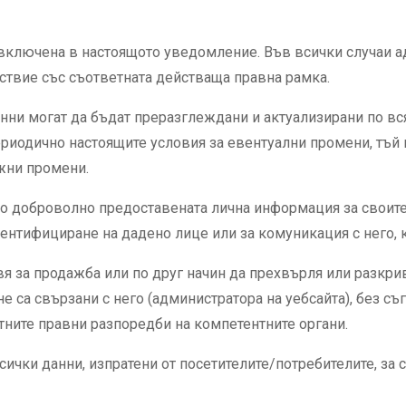
включена в настоящото уведомление. Във всички случаи а
тствие със съответната действаща правна рамка.
данни могат да бъдат преразглеждани и актуализирани по в
ериодично настоящите условия за евентуални промени, тъй
ожни промени.
но доброволно предоставената лична информация за своит
ентифициране на дадено лице или за комуникация с него, к
я за продажба или по друг начин да прехвърля или разкрив
 не са свързани с него (администратора на уебсайта), без с
тните правни разпоредби на компетентните органи.
ички данни, изпратени от посетителите/потребителите, за 