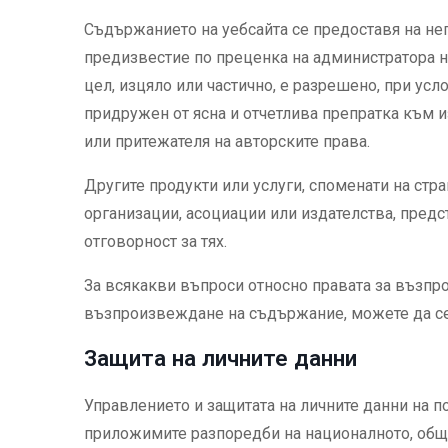
Съдържанието на уебсайта се предоставя на не
предизвестие по преценка на администратора н
цел, изцяло или частично, е разрешено, при ус
придружен от ясна и отчетлива препратка към 
или притежателя на авторските права.
Другите продукти или услуги, споменати на стр
организации, асоциации или издателства, предс
отговорност за тях.
За всякакви въпроси относно правата за възпро
възпроизвеждане на съдържание, можете да с
Защита на личните данни
Управлението и защитата на личните данни на п
приложимите разпоредби на националното, общн