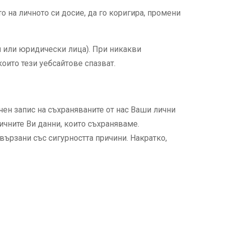
 на личното си досие, да го коригира, промени
и или юридически лица). При никакви
които тези уебсайтове спазват.
ечен запис на съхраняваните от нас Ваши лични
ичните Ви данни, които съхраняваме.
ързани със сигурността причини. Накратко,