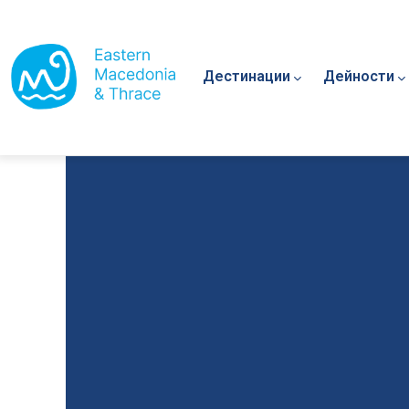
Main navigation
Премини към основното съдържание
Дестинации
Дейности