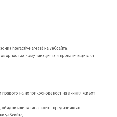
и (interactive areas) на уебсайта.
тговорност за комуникацията и произтичащите от
ли правото на неприкосновеност на личния живот
, обидни или такива, които предизвикват
на уебсайта;