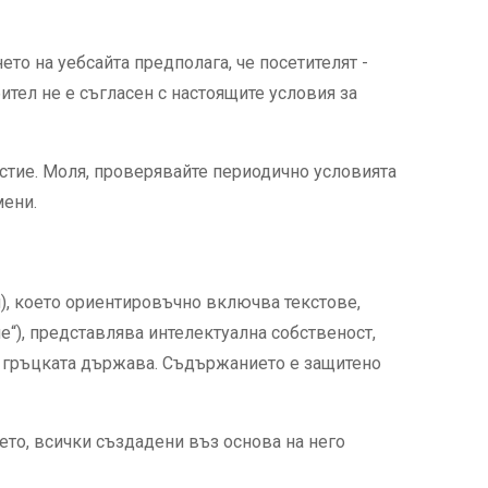
то на уебсайта предполага, че посетителят -
бител не е съгласен с настоящите условия за
стие. Моля, проверявайте периодично условията
мени.
и), което ориентировъчно включва текстове,
е“), представлява интелектуална собственост,
на гръцката държава. Съдържанието е защитено
ето, всички създадени въз основа на него