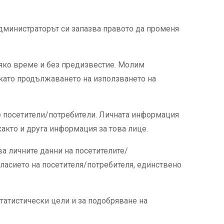
дминистраторът си запазва правото да променя
сяко време и без предизвестие. Молим
 като продължаването на използването на
е посетители/потребители. Личната информация
акто и друга информация за това лице.
а личните данни на посетителите/
ъгласието на посетителя/потребителя, единствено
статистически цели и за подобряване на