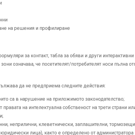
и
нни
ане на решения и профилиране
уляри за контакт, табла за обяви и други интерактивни зон
е зони означава, че посетителят/потребителят носи пълна о
адължава да не предприема следните действия:
които са в нарушение на приложимото законодателство;
т правата на интелектуална собственост на трети страни и
и;
онни, неприлични, клеветнически, заплашителни, тормозещи
 юридически лица), както е определено от администратора 