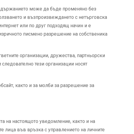
 Съдържанието може да бъде променяно без
зползването и възпроизвеждането с нетърговска
интернет или по друг подходящ начин и е
а изричното писмено разрешение на собственика
ответните организации, дружества, партньорски
и следователно тези организации носят
бсайт, както и за молби за разрешение за
та на настоящото уведомление, както и на
е лица във връзка с управлението на личните