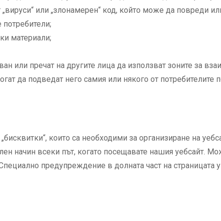
 „вируси“ или „злонамерен“ код, който може да повреди и
е потребители;
ки материали;
ан или пречат на другите лица да използват зоните за взаи
огат да подведат него самия или някого от потребителите 
бисквитки“, които са необходими за организиране на уебса
ен начин всеки път, когато посещавате нашия уебсайт. Може
 Специално предупреждение в долната част на страницата 