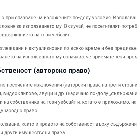
но при спазване на изложените по-долу условия. Използване
словия за използването му. В случай, че посетителят-потре
 съдържанието на този уебсайт.
азглеждани и актуализирани по всяко време и без предизве
ването на използването му означава, че приемате тези про
бственост (авторско право)
но посочените изключения (авторски права на трети стран
и, видеоклипове, звуци и др. (наричано по-долу „съдържани
и на собственика на този уебсайт и, когато е приложимо, 
ународно право.
олзване, както и правото на собственост върху съдържани
и и други имуществени права.