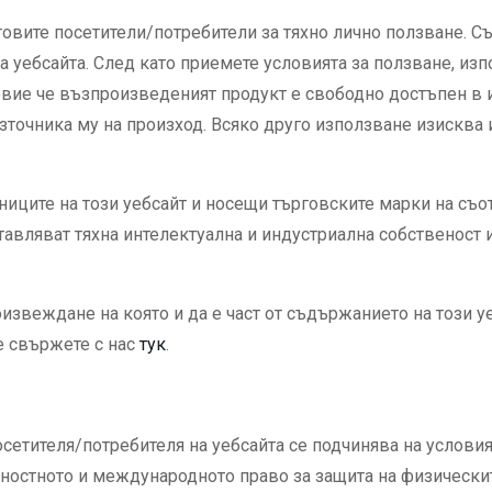
говите посетители/потребители за тяхно лично ползване.
а уебсайта. След като приемете условията за ползване, и
ловие че възпроизведеният продукт е свободно достъпен в 
източника му на произход. Всяко друго използване изискв
аниците на този уебсайт и носещи търговските марки на съ
тавляват тяхна интелектуална и индустриална собственост 
извеждане на която и да е част от съдържанието на този уе
е свържете с нас
тук
.
осетителя/потребителя на уебсайта се подчинява на условия
остното и международното право за защита на физическит