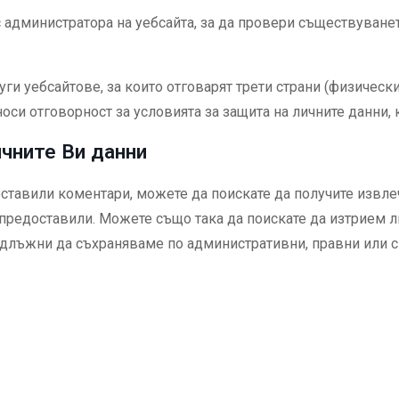
администратора на уебсайта, за да провери съществуването
ги уебсайтове, за които отговарят трети страни (физическ
оси отговорност за условията за защита на личните данни, 
ичните Ви данни
 оставили коментари, можете да поискате да получите извл
 предоставили. Можете също така да поискате да изтрием л
длъжни да съхраняваме по административни, правни или св