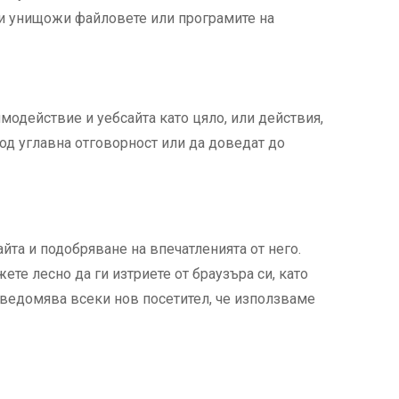
ли унищожи файловете или програмите на
модействие и уебсайта като цяло, или действия,
под углавна отговорност или да доведат до
йта и подобряване на впечатленията от него.
те лесно да ги изтриете от браузъра си, като
уведомява всеки нов посетител, че използваме