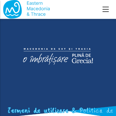
Sari la conținutul principal
Termeni de utilizare & Politica de