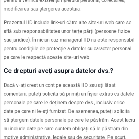
pentru a verifica existența fișierului personal, corectarea,
modificarea sau ștergerea acestuia.
Prezentul IID include link-uri către alte site-uri web care se
află sub responsabilitatea unor terțe părți (persoane fizice
sau juridice). În niciun caz managerul IID nu este responsabil
pentru condițiile de protecție a datelor cu caracter personal
pe care le respectă aceste site-uri web.
Ce drepturi aveți asupra datelor dvs.?
Dacă v-ați creat un cont pe această IID sau ați lăsat
comentarii, puteți solicita să primiți un fișier extras cu datele
personale pe care le deținem despre dvs., inclusiv orice
date pe care ni le-ați furnizat. De asemenea, puteți solicita
să ștergem datele personale pe care le păstrăm. Acest lucru
nu include date pe care suntem obligați să le păstrăm din
motive administrative, legale sau de securitate. Pe scurt,