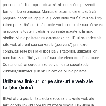
procedează din proprie inițiativă. și cunoscând prezenții
termeni. De asemenea, Municipalitatea nu garantează că
paginile, serviciile, opțiunile și conținutul vor fi furnizate fără
întrerupere, fără erori, că erorile vor fi corectate sau că se va
răspunde la toate întrebările adresate acesteia. În mod
similar, Municipalitatea nu garantează că IID-ul sau orice alt
site web aferent sau serverele („servers”) prin care
conținutul este pus la dispoziția vizitatorilor/utilizatorilor
sunt furnizate fără „virusuri” sau alte elemente dăunătoare.
Costul oricăror corecții sau servicii este suportat de
vizitator/utilizator și în niciun caz de Municipalitate.
Utilizarea link-urilor pe site-urile web ale
terților (links)
IID-ul oferă posibilitatea de a accesa site-urile web ale
terților prin link-uri corespunzătoare (links). Link-urile în