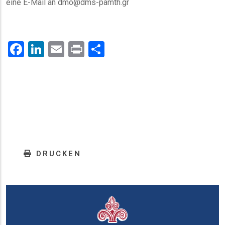
eine E-Mail an dmo@dms-pamth.gr
Facebook
LinkedIn
Email
Print
.
DRUCKEN