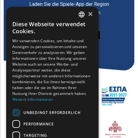
Laden Sie die Spiele-App der Region
×
Ostmazedonien und Thrakien
herunter
Diese Webseite verwendet
ENGLISH
Cookies.
GREEK
Wir verwenden Cookies, um Inhalte und
Anzeigen zu personalisieren und unseren
FRENCH
Datenverkehr zu analysieren. Wir geben
BULGARIAN
Informationen über Ihre Nutzung unserer
Website auch an unsere Werbe- und
GERMAN
Analysepartner weiter, die diese
möglicherweise mit anderen Informationen
ROMANIAN
kombinieren, die Sie ihnen bereitgestellt
haben oder die sie im Rahmen Ihrer
TURKISH
Nutzung ihrer Dienste gesammelt haben.
Weitere Informationen
UNBEDINGT ERFORDERLICH
PERFORMANCE
TARGETING