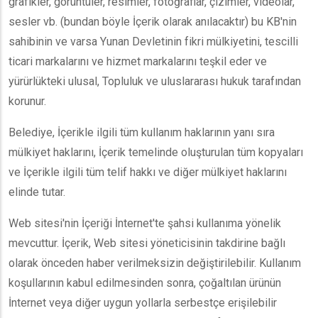
grafikler, görüntüler, resimler, fotoğraflar, çizimler, videolar,
sesler vb. (bundan böyle İçerik olarak anılacaktır) bu KB'nin
sahibinin ve varsa Yunan Devletinin fikri mülkiyetini, tescilli
ticari markalarını ve hizmet markalarını teşkil eder ve
yürürlükteki ulusal, Topluluk ve uluslararası hukuk tarafından
korunur.
Belediye, İçerikle ilgili tüm kullanım haklarının yanı sıra
mülkiyet haklarını, İçerik temelinde oluşturulan tüm kopyaları
ve İçerikle ilgili tüm telif hakkı ve diğer mülkiyet haklarını
elinde tutar.
Web sitesi'nin İçeriği İnternet'te şahsi kullanıma yönelik
mevcuttur. İçerik, Web sitesi yöneticisinin takdirine bağlı
olarak önceden haber verilmeksizin değiştirilebilir. Kullanım
koşullarının kabul edilmesinden sonra, çoğaltılan ürünün
İnternet veya diğer uygun yollarla serbestçe erişilebilir