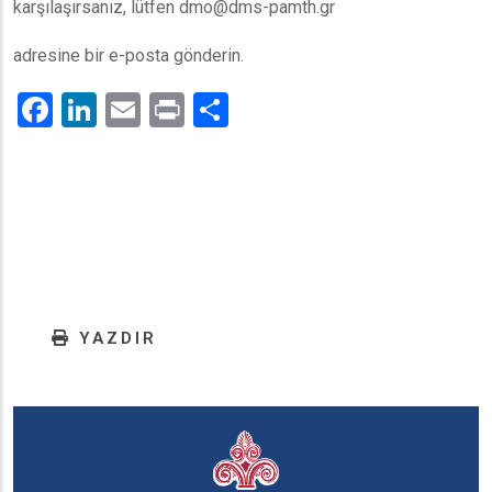
karşılaşırsanız, lütfen dmo@dms-pamth.gr
adresine bir e-posta gönderin.
Facebook
LinkedIn
Email
Print
.
YAZDIR