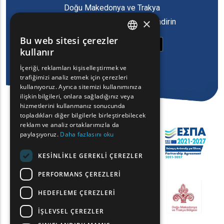
Doğu Makedonya ve Trakya
×
Bölgesi'nin oyun uygulamasını indirin
Bu web sitesi çerezler
ENGLISH
kullanır
GREEK
İçeriği, reklamları kişiselleştirmek ve
trafiğimizi analiz etmek için çerezleri
FRENCH
kullanıyoruz. Ayrıca sitemizi kullanımınıza
BULGARIAN
ilişkin bilgileri, onlara sağladığınız veya
hizmetlerini kullanmanız sonucunda
GERMAN
topladıkları diğer bilgilerle birleştirebilecek
reklam ve analiz ortaklarımızla da
ROMANIAN
paylaşıyoruz.
Daha fazlasını oku
TURKISH
KESINLIKLE GEREKLI ÇEREZLER
PERFORMANS ÇEREZLERI
HEDEFLEME ÇEREZLERI
İŞLEVSEL ÇEREZLER