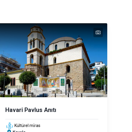
text
text
text
text
Havari Pavlus Anıtı
Kültürel mi̇ras