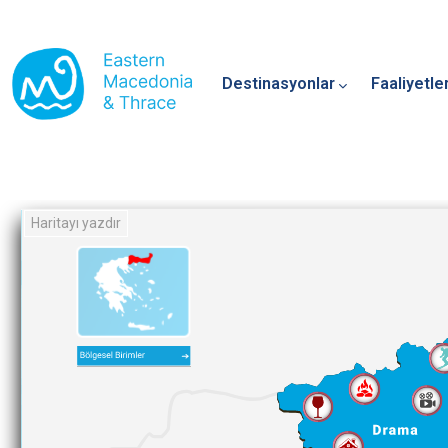
Main navigation
Ana içeriğe atla
Destinasyonlar
Faaliyetle
Haritayı yazdır