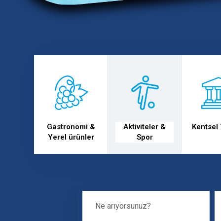
text
text
text
t
n
Gastronomi &
Aktiviteler &
Kentsel
Yerel ürünler
Spor
Ne Arıyorsunuz?