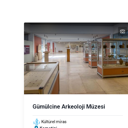
ρονομία
λασσα
t
Gümülcine Arkeoloji Müzesi
Kültürel mi̇ras