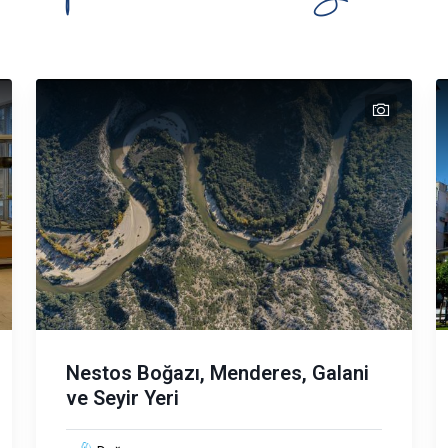
ext
text
text
text
text
text
text
Nestos Boğazı, Menderes, Galani
ve Seyir Yeri