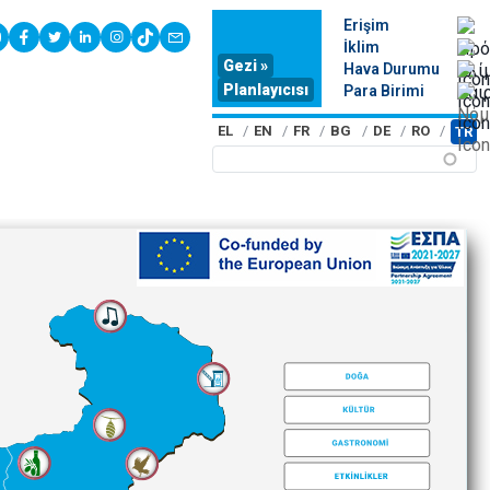
Erişim
youtube
facebook
twitter
linkedin
instagram
tiktok
contact
İklim
Gezi »
Hava Durumu
Planlayıcısı
Para Birimi
EL
EN
FR
BG
DE
RO
TR