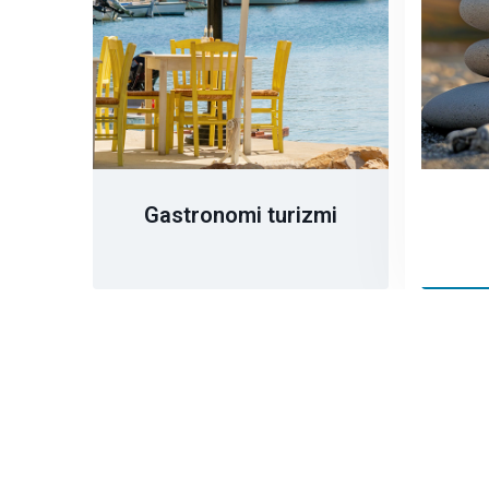
Gastronomi turizmi
τισμός
ύση
Hedef kategorileri