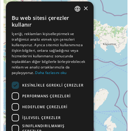
×
Bu web sitesi çerezler
ENGLISH
kullanır
GREEK
İçeriği, reklamları kişiselleştirmek ve
trafiğimizi analiz etmek için çerezleri
FRENCH
kullanıyoruz. Ayrıca sitemizi kullanımınıza
BULGARIAN
ilişkin bilgileri, onlara sağladığınız veya
hizmetlerini kullanmanız sonucunda
GERMAN
topladıkları diğer bilgilerle birleştirebilecek
reklam ve analiz ortaklarımızla da
ROMANIAN
paylaşıyoruz.
Daha fazlasını oku
TURKISH
KESINLIKLE GEREKLI ÇEREZLER
PERFORMANS ÇEREZLERI
HEDEFLEME ÇEREZLERI
İŞLEVSEL ÇEREZLER
SINIFLANDIRILMAMIŞ