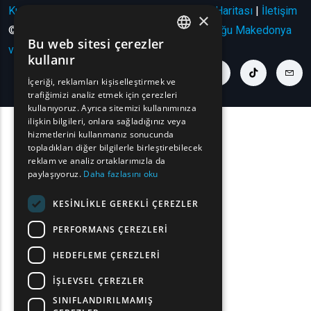
Kullanım Koşulları | Gizlilik Politikası
|
Site Haritası
|
İletişim
×
© Telif Hakkı 2024 - Tüm Hakları Saklıdır
Doğu Makedonya
Bu web sitesi çerezler
ENGLISH
ve Trakya Bölgesi
.
kullanır
GREEK
youtube link
facebook link
twitter link
linkedin link
instagram link
tiktok link
cont
İçeriği, reklamları kişiselleştirmek ve
trafiğimizi analiz etmek için çerezleri
FRENCH
kullanıyoruz. Ayrıca sitemizi kullanımınıza
BULGARIAN
ilişkin bilgileri, onlara sağladığınız veya
hizmetlerini kullanmanız sonucunda
GERMAN
topladıkları diğer bilgilerle birleştirebilecek
reklam ve analiz ortaklarımızla da
ROMANIAN
paylaşıyoruz.
Daha fazlasını oku
TURKISH
KESINLIKLE GEREKLI ÇEREZLER
PERFORMANS ÇEREZLERI
HEDEFLEME ÇEREZLERI
İŞLEVSEL ÇEREZLER
SINIFLANDIRILMAMIŞ