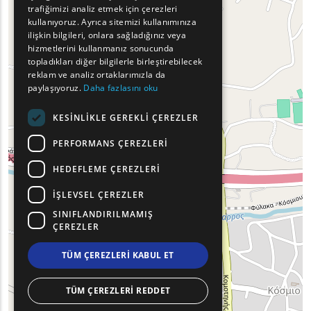
trafiğimizi analiz etmek için çerezleri
FRENCH
kullanıyoruz. Ayrıca sitemizi kullanımınıza
BULGARIAN
ilişkin bilgileri, onlara sağladığınız veya
hizmetlerini kullanmanız sonucunda
GERMAN
topladıkları diğer bilgilerle birleştirebilecek
reklam ve analiz ortaklarımızla da
ROMANIAN
paylaşıyoruz.
Daha fazlasını oku
TURKISH
KESINLIKLE GEREKLI ÇEREZLER
PERFORMANS ÇEREZLERI
HEDEFLEME ÇEREZLERI
İŞLEVSEL ÇEREZLER
SINIFLANDIRILMAMIŞ
ÇEREZLER
TÜM ÇEREZLERI KABUL ET
TÜM ÇEREZLERI REDDET