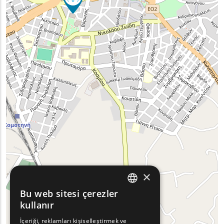
×
Bu web sitesi çerezler
ENGLISH
kullanır
GREEK
İçeriği, reklamları kişiselleştirmek ve