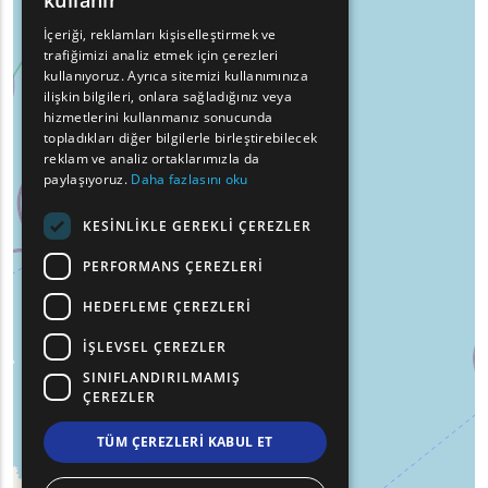
kullanır
GREEK
İçeriği, reklamları kişiselleştirmek ve
trafiğimizi analiz etmek için çerezleri
FRENCH
kullanıyoruz. Ayrıca sitemizi kullanımınıza
BULGARIAN
ilişkin bilgileri, onlara sağladığınız veya
hizmetlerini kullanmanız sonucunda
GERMAN
topladıkları diğer bilgilerle birleştirebilecek
reklam ve analiz ortaklarımızla da
ROMANIAN
paylaşıyoruz.
Daha fazlasını oku
TURKISH
KESINLIKLE GEREKLI ÇEREZLER
PERFORMANS ÇEREZLERI
HEDEFLEME ÇEREZLERI
İŞLEVSEL ÇEREZLER
SINIFLANDIRILMAMIŞ
ÇEREZLER
TÜM ÇEREZLERI KABUL ET