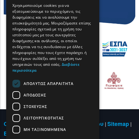
GREEK
Χρησιμοποιούμε cookies για να
εξατομικεύσουμε το περιεχόμενο, τις
FRENCH
διαφημίσεις και να αναλύσουμε την
BULGARIAN
επισκεψιμότητά μας. Μοιραζόμαστε επίσης
πληροφορίες σχετικά με τη χρήση του
GERMAN
ιστότοπού μας με τους συνεργάτες
διαφήμισης και ανάλυσης, οι οποίοι
ROMANIAN
ενδέχεται να τις συνδυάσουν με άλλες
πληροφορίες που τους έχετε παράσχει ή
TURKISH
που έχουν συλλέξει από τη χρήση των
υπηρεσιών τους από εσάς.
Διαβάστε
περισσότερα
ΑΠΟΛΎΤΩΣ ΑΠΑΡΑΊΤΗΤΑ
ΑΠΌΔΟΣΗΣ
ΣΤΌΧΕΥΣΗΣ
ΛΕΙΤΟΥΡΓΙΚΌΤΗΤΑΣ
Όροι χρήσης | Πολιτική Απορρήτου
Sitemap
|
|
ΜΗ ΤΑΞΙΝΟΜΗΜΈΝΑ
Επικοινωνία