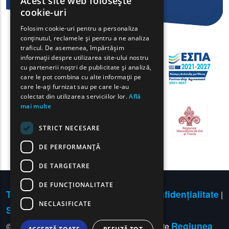
Acest site web folosește
ENGLISH
cookie-uri
GREEK
Folosim cookie-uri pentru a personaliza
conținutul, reclamele și pentru a ne analiza
FRENCH
traficul. De asemenea, împărtășim
BULGARIAN
informații despre utilizarea site-ului nostru
cu partenerii noștri de publicitate și analiză,
GERMAN
care le pot combina cu alte informații pe
care le-ați furnizat sau pe care le-au
ROMANIAN
colectat din utilizarea serviciilor lor.
Află
mai multe
TURKISH
STRICT NECESARE
DE PERFORMANȚĂ
DE TARGETARE
DE FUNCŢIONALITATE
Termeni de utilizare | Politica de confidențialitate
|
NECLASIFICATE
Sitemap
Contact
|
Regiunea
© Copyright 2024 - Toate drepturile rezervate