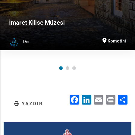
İmaret Kilise Müzesi
Komotini
Din
Facebook
LinkedIn
Email
Prin
.
YAZDIR