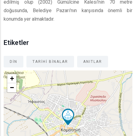
edilmiş olup (2002) Gümülcine Kalesi'nin 70 metre
doğusunda, Belediye Pazarı'nın karşısında önemli bir
konumda yer almaktadır.
Etiketler
DIN
TARIHI BINALAR
ANITLAR
+
−