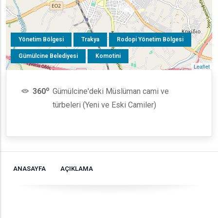
Yönetim Bölgesi
Trakya
Rodopi Yönetim Bölgesi
Gümülcine Belediyesi
Komotini
Leaflet
o
360
Gümülcine'deki Müslüman cami ve
türbeleri (Yeni ve Eski Camiler)
ANASAYFA
AÇIKLAMA