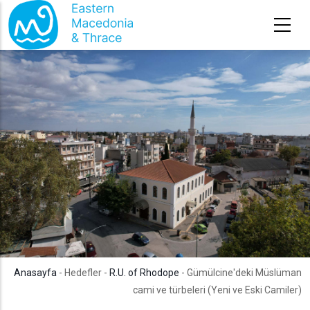
Ana içeriğe atla
Anasayfa
- Hedefler -
R.U. of Rhodope
- Gümülcine'deki Müslüman
cami ve türbeleri (Yeni ve Eski Camiler)