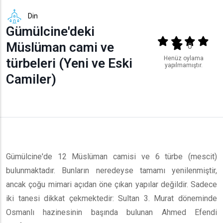
Din
Gümülcine'deki
Output format
(star)
(star)
(star)
(star
Müslüman cami ve
(star)
0
Henüz oylama
türbeleri (Yeni ve Eski
yapılmamıştır.
Camiler)
Gümülcine'de 12 Müslüman camisi ve 6 türbe (mescit)
bulunmaktadır. Bunların neredeyse tamamı yenilenmiştir,
ancak çoğu mimari açıdan öne çıkan yapılar değildir. Sadece
iki tanesi dikkat çekmektedir: Sultan 3. Murat döneminde
Osmanlı hazinesinin başında bulunan Ahmed Efendi