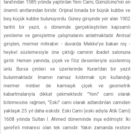
tarafından 1585 yılında yaptırılan Yeni Cami, Gümülcine'nin en
önemli anıtlarından biridir. Orijinal binada bir büyük kubbe ve
beş küçük kubbe bulunuyordu. Güney girişinde yer alan 1902
tarihli bir yazıt, o dönemde gerçekleştirilen kapsamlı
yenileme ve genişletme çalışmalarını anlatmaktadır. Anıtsal
girişten, mermer mihrabın - duvarda Mekke'ye bakan niş -
heykel süslemesiyle öne çıktığı caminin ibadet salonuna
girilir. Hemen yanında, çiçek ve filiz desenleriyle süslenmiş
ünlü Bursa çinileri ve üzerlerinde Kuran'dan bir yazıt
bulunmaktadır. İmamın namaz kıldırmak için kullandığı
mermer minber de karmaşık çiçek ve geometrik
kabartmalarıyla dikkat çekmektedir. "Yeni" cami olarak
bilinmesine rağmen, "Eski" cami olarak adlandırılan camiden
yaklaşık 25 yıl daha eskidir. Eski Cami (eski adıyla Atik Cami)
1608 yılında Sultan I. Ahmed döneminde inşa edilmiştir. İki
şerefeli minaresi olan tek camidir. Yakın zamanda restore