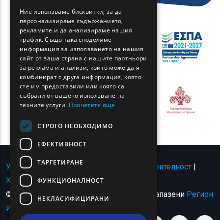
GREEK
Ние използваме бисквитки, за да
персонализираме съдържанието,
FRENCH
рекламите и да анализираме нашия
BULGARIAN
трафик. Също така споделяме
информация за използването на нашия
GERMAN
сайт от ваша страна с нашите партньори
за реклама и анализи, които може да я
ROMANIAN
комбинират с друга информация, която
сте им предоставили или която са
TURKISH
събрали от вашето използване на
техните услуги.
Прочетете още
СТРОГО НЕОБХОДИМО
ЕФЕКТИВНОСТ
ТАРГЕТИРАНЕ
Условия за ползване | Политика за поверителност
|
Карта на сайта
|
Свържете се с
ФУНКЦИОНАЛНОСТ
© Авторско право 2024 - Всички права запазени
Регион
НЕКЛАСИФИЦИРАНИ
Източна Македония и Тракия
.