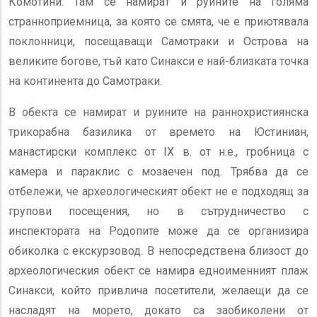
Комотини. Там се намират и руините на голяма
странноприемница, за която се смята, че е приютявала
поклонници, посещаващи Самотраки и Острова на
великите богове, тъй като Синакси е най-близката точка
на континента до Самотраки.
В обекта се намират и руините на раннохристиянска
трикорабна базилика от времето на Юстиниан,
манастирски комплекс от IX в. от н.е., гробница с
камера и параклис с мозаечен под. Трябва да се
отбележи, че археологическият обект не е подходящ за
групови посещения, но в сътрудничество с
инспектората на Родопите може да се организира
обиколка с екскурзовод. В непосредствена близост до
археологическия обект се намира едноименният плаж
Синакси, който привлича посетители, желаещи да се
насладят на морето, докато са заобиколени от