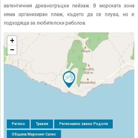
автентичния древногръцки пейзаж. В морската зона
няма организиран плаж, където да се плува, но е
подходяща за любителски риболов.
+
−
Регион
Тракия
Регионално звено Родопи
Община Марония-Сапес