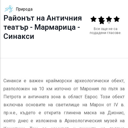
Природа
Районът на Античния
Output format
(star)
(star)
(star)
(star
(star)
0
театър - Мармарица -
Все още не са
подадени гласове.
Синакси
Синакси е важен крайморски археологически обект,
разположен на 10 км източно от Марония по пътя за
Петрота и античната зона в област Еврос. Този обект
включва основите на светилище на Марон от IV в.
пр.н.е., където е открита глинена маска на Дионис,
която днес е изложена в Археологическия музей на