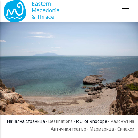
Премини към основното съдържание
Начална страница
- Destinations -
R.U. of Rhodope
- Районът на
Античния театър - Мармарица - Синакси