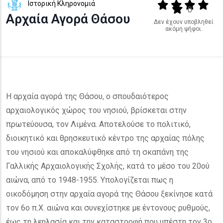
Ιστορική Κληρονομιά
Output format
(star)
(star)
(star)
(star
(star)
0
Αρχαία Αγορά Θάσου
Δεν έχουν υποβληθεί
ακόμη ψήφοι.
Η αρχαία αγορά της Θάσου, ο σπουδαιότερος
αρχαιολογικός χώρος του νησιού, βρίσκεται στην
πρωτεύουσα, τον Λιμένα. Αποτελούσε το πολιτικό,
διοικητικό και θρησκευτικό κέντρο της αρχαίας πόλης
του νησιού και αποκαλύφθηκε από τη σκαπάνη της
Γαλλικής Αρχαιολογικής Σχολής, κατά το μέσο του 20ού
αιώνα, από το 1948-1955. Υπολογίζεται πως η
οικοδόμηση στην αρχαία αγορά της Θάσου ξεκίνησε κατά
τον 6ο π.Χ. αιώνα και συνεχίστηκε με έντονους ρυθμούς,
έως τη λεηλασία και την καταστροφή που υπέστη τον 3ο