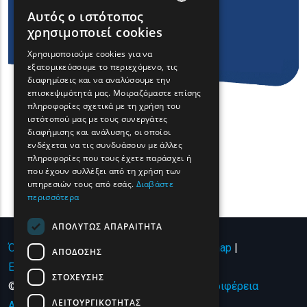
Αυτός ο ιστότοπος
ENGLISH
χρησιμοποιεί cookies
GREEK
Χρησιμοποιούμε cookies για να
εξατομικεύσουμε το περιεχόμενο, τις
FRENCH
διαφημίσεις και να αναλύσουμε την
BULGARIAN
επισκεψιμότητά μας. Μοιραζόμαστε επίσης
πληροφορίες σχετικά με τη χρήση του
GERMAN
ιστότοπού μας με τους συνεργάτες
διαφήμισης και ανάλυσης, οι οποίοι
ROMANIAN
ενδέχεται να τις συνδυάσουν με άλλες
πληροφορίες που τους έχετε παράσχει ή
TURKISH
που έχουν συλλέξει από τη χρήση των
υπηρεσιών τους από εσάς.
Διαβάστε
περισσότερα
ΑΠΟΛΎΤΩΣ ΑΠΑΡΑΊΤΗΤΑ
Όροι χρήσης | Πολιτική Απορρήτου
|
Sitemap
|
ΑΠΌΔΟΣΗΣ
Επικοινωνία
ΣΤΌΧΕΥΣΗΣ
© Copyright 2024 - All Rights Reserved
Περιφέρεια
ΛΕΙΤΟΥΡΓΙΚΌΤΗΤΑΣ
Ανατολικής Μακεδονίας και Θράκης
.