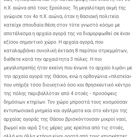
π.Χ. αιώνα από τους Ερούλους. Τη μεγαλύτερη ακμή της
γνώρισε τον 4ο π.Χ. αιώνα, όταν η θασιακή πολιτεία
κατείχε σπουδαία θέση στον τότε γνωστό κόσμο με
αποτέλεσμα η αρχαία αγορά της να διαμορφωθεί σε έναν
εξίσου σημαντικό χώρο. Η αρχαία αγορά, που
καταλαμβάνει συνολική έκταση 8 περίπου στρεμμάτων,
διέθετε κατά την αρχαιότητα 3 πύλες. Η πιο
μεγαλοπρεπής ήταν εκείνη που ένωνε το αρχαίο λιμάνι με
την αρχαία αγορά της Θάσου, ενώ η ορθογώνια «πλατεία»
που υπήρξε τόσο διοικητικό όσο και θρησκευτικό κέντρο
της πόλης περιβαλλόταν από 4 στοές - προσόψεις
δημόσιων κτηρίων. Τον χώρο μπροστά τους κοσμούσαν
εντυπωσιακά μνημεία και αγάλματα και στο κέντρο της
αρχαίας αγοράς της Θάσου βρισκόντουσαν μικροί ναοί,
βωμοί και ιερά. Στις μέρες μας ερείπια από τις στοές,
αλλά και άλλα κτήρια είναι ορατά από τους επισκέπτες.