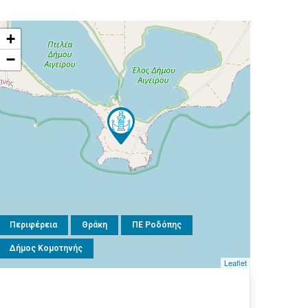
+
−
Περιφέρεια
Θράκη
ΠΕ Ροδόπης
Δήμος Κομοτηνής
Leaflet