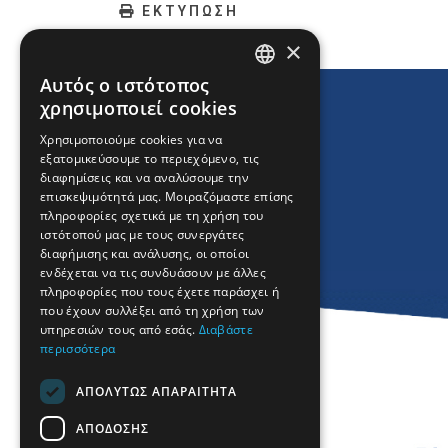
ΕΚΤΥΠΩΣΗ
×
Αυτός ο ιστότοπος
ENGLISH
χρησιμοποιεί cookies
GREEK
Χρησιμοποιούμε cookies για να
εξατομικεύσουμε το περιεχόμενο, τις
FRENCH
διαφημίσεις και να αναλύσουμε την
BULGARIAN
επισκεψιμότητά μας. Μοιραζόμαστε επίσης
πληροφορίες σχετικά με τη χρήση του
GERMAN
ιστότοπού μας με τους συνεργάτες
διαφήμισης και ανάλυσης, οι οποίοι
ROMANIAN
ενδέχεται να τις συνδυάσουν με άλλες
πληροφορίες που τους έχετε παράσχει ή
TURKISH
που έχουν συλλέξει από τη χρήση των
υπηρεσιών τους από εσάς.
Διαβάστε
περισσότερα
ΑΠΟΛΎΤΩΣ ΑΠΑΡΑΊΤΗΤΑ
ΑΠΌΔΟΣΗΣ