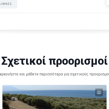
ΛΙΜΝΕΣ
Σχετικοί προορισμοί
ερευνήστε και μάθετε περισσότερα για σχετικούς προορισμο
tex
tex
tex
tex