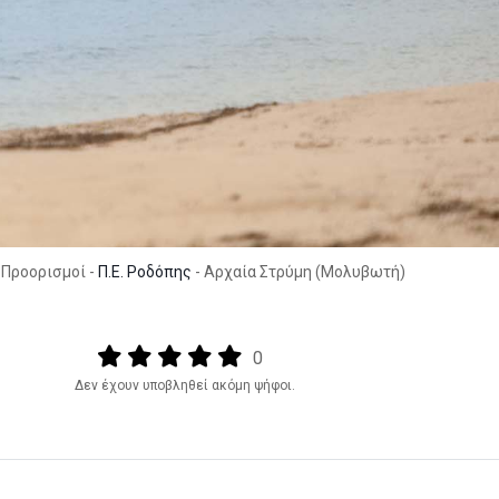
 Προορισμοί -
Π.Ε. Ροδόπης
- Αρχαία Στρύμη (Μολυβωτή)
Output format
(star)
(star)
(star)
(star)
(star)
0
Δεν έχουν υποβληθεί ακόμη ψήφοι.