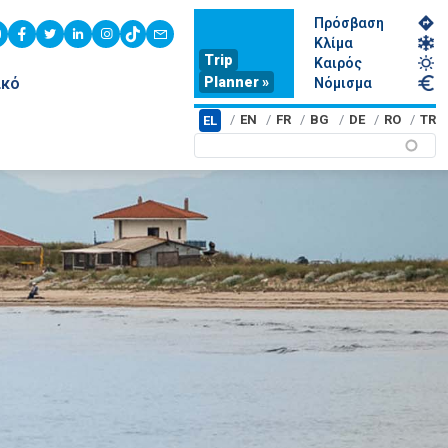
Πρόσβαση
youtube
facebook
twitter
linkedin
instagram
tiktok
contact
Κλίμα
Trip
Καιρός
Planner »
ικό
Νόμισμα
EN
FR
BG
DE
RO
TR
EL