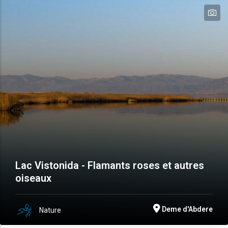
te
Lac Vistonida - Flamants roses et autres
oiseaux
Deme d'Abdere
Nature