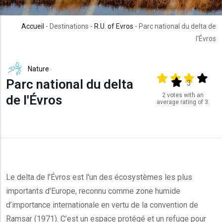
Accueil
- Destinations -
R.U. of Evros
- Parc national du delta de
l'Évros
Nature
Output format
(star)
(star)
(star)
(star
Parc national du delta
(star)
3
2 votes with an
de l'Évros
average rating of 3.
Le delta de l'Évros est l'un des écosystèmes les plus
importants d'Europe, reconnu comme zone humide
d’importance internationale en vertu de la convention de
Ramsar (1971). C’est un espace protégé et un refuge pour