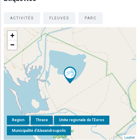
ACTIVITÉS
FLEUVES
PARC
+
−
Region
Thrace
Unite regionale de l'Evros
Municipalité d'Alexandroupolis
Leaflet