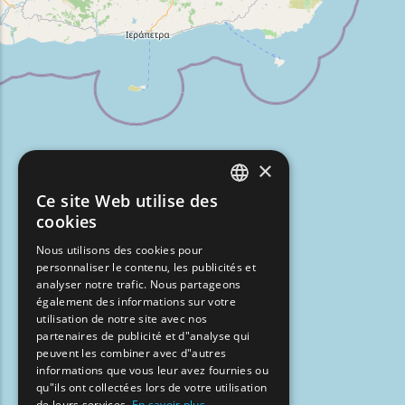
×
Ce site Web utilise des
ENGLISH
cookies
GREEK
Nous utilisons des cookies pour
personnaliser le contenu, les publicités et
FRENCH
analyser notre trafic. Nous partageons
BULGARIAN
également des informations sur votre
utilisation de notre site avec nos
GERMAN
partenaires de publicité et d"analyse qui
peuvent les combiner avec d"autres
ROMANIAN
informations que vous leur avez fournies ou
qu"ils ont collectées lors de votre utilisation
TURKISH
de leurs services.
En savoir plus