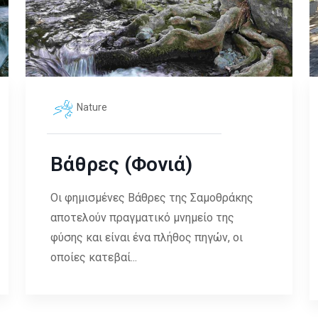
Nature
Βάθρες (Φονιά)
Οι φημισμένες Βάθρες της Σαμοθράκης
αποτελούν πραγματικό μνημείο της
φύσης και είναι ένα πλήθος πηγών, οι
οποίες κατεβαί...