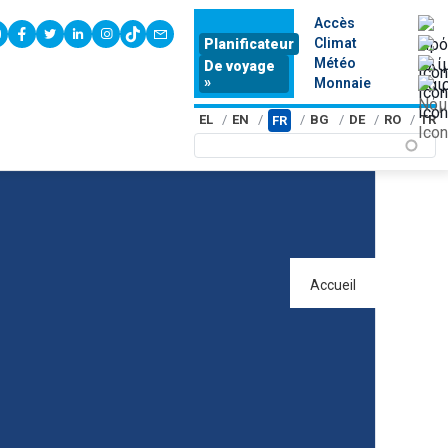
Accès
youtube
facebook
twitter
linkedin
instagram
tiktok
contact
Climat
Planificateur
Météo
De voyage
»
Monnaie
EL
EN
BG
DE
RO
TR
FR
Accueil