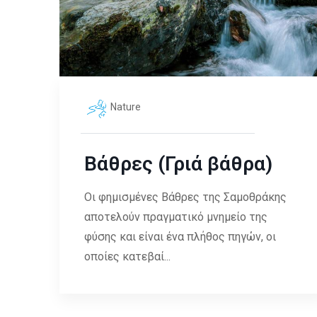
Nature
Βάθρες (Γριά βάθρα)
Οι φημισμένες Βάθρες της Σαμοθράκης
αποτελούν πραγματικό μνημείο της
φύσης και είναι ένα πλήθος πηγών, οι
οποίες κατεβαί...