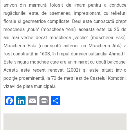
amvon din marmură folosit de imam pentru a conduce
rugăciunile, este, de asemenea, impresionant, cu reliefuri
florale și geometrice complicate. Deși este cunoscută drept
moscheea „nouă" (moscheea Yeni), aceasta este cu 25 de
ani mai veche decât moscheea „veche" (moscheea Eski).
Moscheea Eski (cunoscută anterior ca Moscheea Atik) a
fost construită în 1608, în timpul domniei sultanului Ahmed I.
Este singura moschee care are un minaret cu două balcoane.
Acesta este recent renovat (2002) și este situat într-o
poziție proeminentă, la 70 de metri est de Castelul Komotini,
vizavi de piața municipală.
Facebook
LinkedIn
Email
Print
.