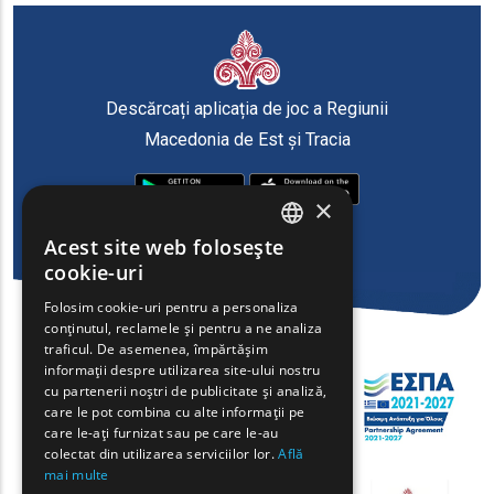
Descărcați aplicația de joc a Regiunii
Macedonia de Est și Tracia
×
Acest site web folosește
ENGLISH
cookie-uri
GREEK
Folosim cookie-uri pentru a personaliza
conținutul, reclamele și pentru a ne analiza
FRENCH
traficul. De asemenea, împărtășim
BULGARIAN
informații despre utilizarea site-ului nostru
cu partenerii noștri de publicitate și analiză,
GERMAN
care le pot combina cu alte informații pe
care le-ați furnizat sau pe care le-au
ROMANIAN
colectat din utilizarea serviciilor lor.
Află
mai multe
TURKISH