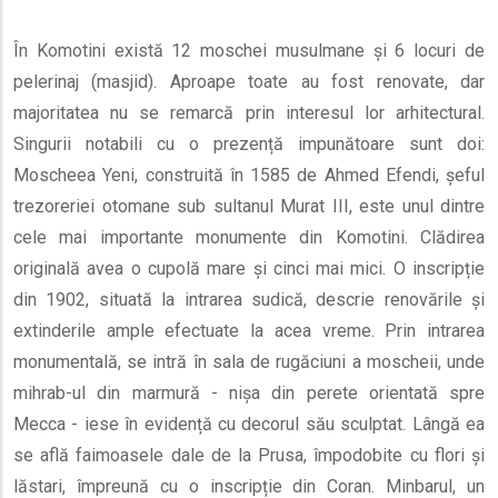
În Komotini există 12 moschei musulmane și 6 locuri de
pelerinaj (masjid). Aproape toate au fost renovate, dar
majoritatea nu se remarcă prin interesul lor arhitectural.
Singurii notabili cu o prezență impunătoare sunt doi:
Moscheea Yeni, construită în 1585 de Ahmed Efendi, șeful
trezoreriei otomane sub sultanul Murat III, este unul dintre
cele mai importante monumente din Komotini. Clădirea
originală avea o cupolă mare și cinci mai mici. O inscripție
din 1902, situată la intrarea sudică, descrie renovările și
extinderile ample efectuate la acea vreme. Prin intrarea
monumentală, se intră în sala de rugăciuni a moscheii, unde
mihrab-ul din marmură - nișa din perete orientată spre
Mecca - iese în evidență cu decorul său sculptat. Lângă ea
se află faimoasele dale de la Prusa, împodobite cu flori și
lăstari, împreună cu o inscripție din Coran. Minbarul, un