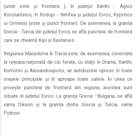
(unde este și frontiera ), în județul Xanthi - Agios
Konstantinos, în Rodopi - Nimfea și județul Evros, Kyprinos
si Ormenio (este și punct frontier). De asemenea, la granița
Grecia - Turcia din județul Evros se află punctele de frontieră
care se cheamă Kipi și Kastanies. .
Regiunea Macedonia & Tracia este, de asemenea, conectata
la rețeaua națională de căi ferate, cu stații în Drama, Xanthi,
Komotini și Alexandroupolis, iar autobuzele opresc în toate
orașele principale și în aproape toate satele. În ceea ce
privește punctele de frontieră din regiune, acestea sunt
situate în judetul Evros. La granița Grecia –Bulgaria, se află
vama Dikeon și la granița dintre Grecia și Turcia, vama
Pythion.