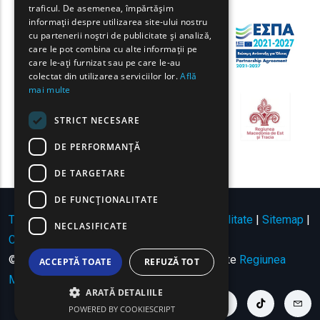
traficul. De asemenea, împărtășim
BULGARIAN
informații despre utilizarea site-ului nostru
cu partenerii noștri de publicitate și analiză,
GERMAN
care le pot combina cu alte informații pe
care le-ați furnizat sau pe care le-au
ROMANIAN
colectat din utilizarea serviciilor lor.
Află
mai multe
TURKISH
STRICT NECESARE
DE PERFORMANȚĂ
DE TARGETARE
DE FUNCŢIONALITATE
Termeni de utilizare | Politica de confidențialitate
|
Sitemap
|
NECLASIFICATE
Contact
© Copyright 2024 - Toate drepturile rezervate
Regiunea
ACCEPTĂ TOATE
REFUZĂ TOT
Macedonia de Est și Tracia
.
ARATĂ DETALIILE
youtube link
facebook link
twitter link
linkedin link
instagram link
tiktok link
cont
POWERED BY COOKIESCRIPT