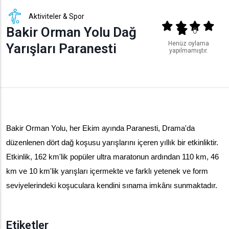
Aktiviteler & Spor
Output format
(star)
(star)
(star)
(star
Bakir Orman Yolu Dağ
(star)
0
Henüz oylama
Yarışları Paranesti
yapılmamıştır.
Bakir Orman Yolu, her Ekim ayında Paranesti, Drama'da 
düzenlenen dört dağ koşusu yarışlarını içeren yıllık bir etkinliktir. 
Etkinlik, 162 km'lik popüler ultra maratonun ardından 110 km, 46 
km ve 10 km'lik yarışları içermekte ve farklı yetenek ve form 
seviyelerindeki koşuculara kendini sınama imkânı sunmaktadır.
Etiketler