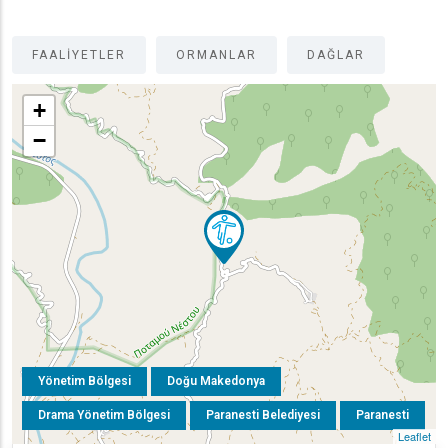
FAALIYETLER
ORMANLAR
DAĞLAR
+
−
Yönetim Bölgesi
Doğu Makedonya
Drama Yönetim Bölgesi
Paranesti Belediyesi
Paranesti
Leaflet