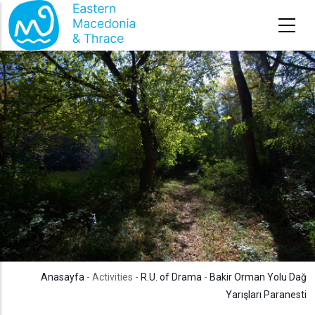
Ana içeriğe atla
Anasayfa
- Activities -
R.U. of Drama
-
Bakir Orman Yolu Dağ
Yarışları Paranesti