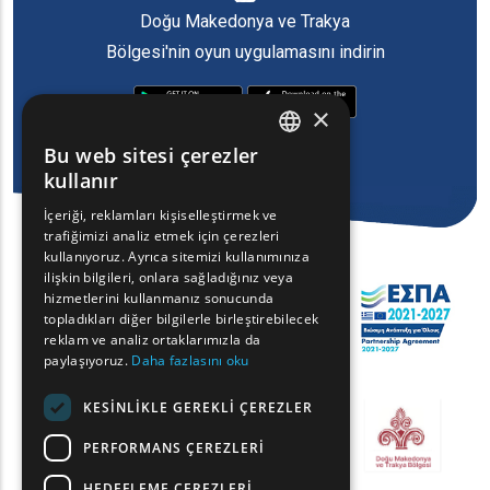
Doğu Makedonya ve Trakya
Bölgesi'nin oyun uygulamasını indirin
×
Bu web sitesi çerezler
ENGLISH
kullanır
GREEK
İçeriği, reklamları kişiselleştirmek ve
trafiğimizi analiz etmek için çerezleri
FRENCH
kullanıyoruz. Ayrıca sitemizi kullanımınıza
BULGARIAN
ilişkin bilgileri, onlara sağladığınız veya
hizmetlerini kullanmanız sonucunda
GERMAN
topladıkları diğer bilgilerle birleştirebilecek
reklam ve analiz ortaklarımızla da
ROMANIAN
paylaşıyoruz.
Daha fazlasını oku
TURKISH
KESINLIKLE GEREKLI ÇEREZLER
PERFORMANS ÇEREZLERI
HEDEFLEME ÇEREZLERI