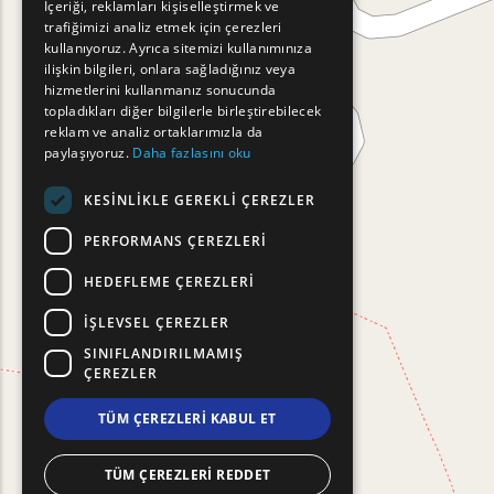
İçeriği, reklamları kişiselleştirmek ve
trafiğimizi analiz etmek için çerezleri
FRENCH
kullanıyoruz. Ayrıca sitemizi kullanımınıza
BULGARIAN
ilişkin bilgileri, onlara sağladığınız veya
hizmetlerini kullanmanız sonucunda
GERMAN
topladıkları diğer bilgilerle birleştirebilecek
reklam ve analiz ortaklarımızla da
ROMANIAN
paylaşıyoruz.
Daha fazlasını oku
TURKISH
KESINLIKLE GEREKLI ÇEREZLER
PERFORMANS ÇEREZLERI
HEDEFLEME ÇEREZLERI
İŞLEVSEL ÇEREZLER
SINIFLANDIRILMAMIŞ
ÇEREZLER
TÜM ÇEREZLERI KABUL ET
TÜM ÇEREZLERI REDDET