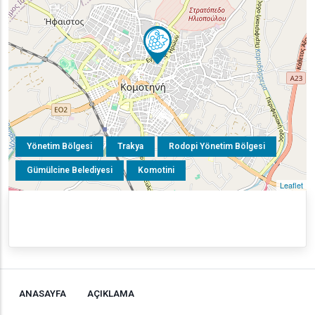
Yönetim Bölgesi
Trakya
Rodopi Yönetim Bölgesi
Gümülcine Belediyesi
Komotini
Leaflet
ANASAYFA
AÇIKLAMA