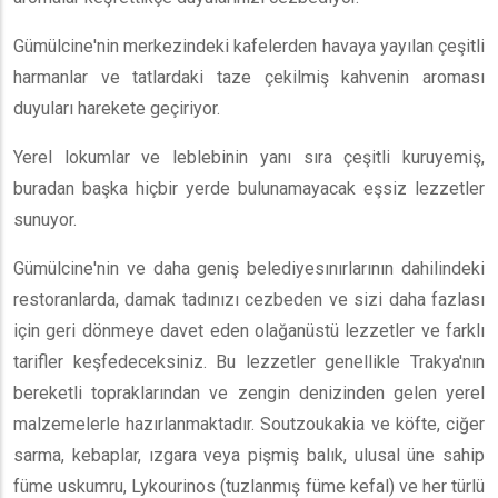
Gümülcine'nin merkezindeki kafelerden havaya yayılan çeşitli
harmanlar ve tatlardaki taze çekilmiş kahvenin aroması
duyuları harekete geçiriyor.
Yerel lokumlar ve leblebinin yanı sıra çeşitli kuruyemiş,
buradan başka hiçbir yerde bulunamayacak eşsiz lezzetler
sunuyor.
Gümülcine'nin ve daha geniş belediyesınırlarının dahilindeki
restoranlarda, damak tadınızı cezbeden ve sizi daha fazlası
için geri dönmeye davet eden olağanüstü lezzetler ve farklı
tarifler keşfedeceksiniz. Bu lezzetler genellikle Trakya'nın
bereketli topraklarından ve zengin denizinden gelen yerel
malzemelerle hazırlanmaktadır. Soutzoukakia ve köfte, ciğer
sarma, kebaplar, ızgara veya pişmiş balık, ulusal üne sahip
füme uskumru, Lykourinos (tuzlanmış füme kefal) ve her türlü