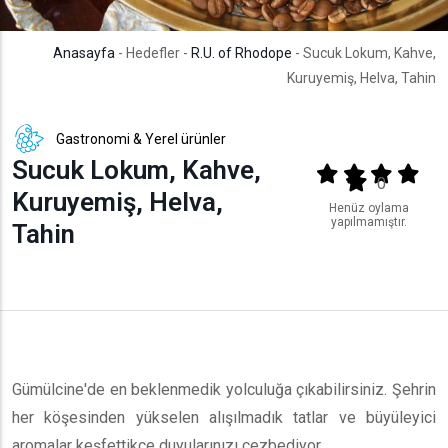
Anasayfa
- Hedefler -
R.U. of Rhodope
- Sucuk Lokum, Kahve,
Kuruyemiş, Helva, Tahin
Gastronomi & Yerel ürünler
Sucuk Lokum, Kahve,
Output format
(star)
(star)
(star)
(star
(star)
0
Kuruyemiş, Helva,
Henüz oylama
yapılmamıştır.
Tahin
Gümülcine'de en beklenmedik yolculuğa çıkabilirsiniz. Şehrin
her köşesinden yükselen alışılmadık tatlar ve büyüleyici
aromalar keşfettikçe duyularınızı cezbediyor.