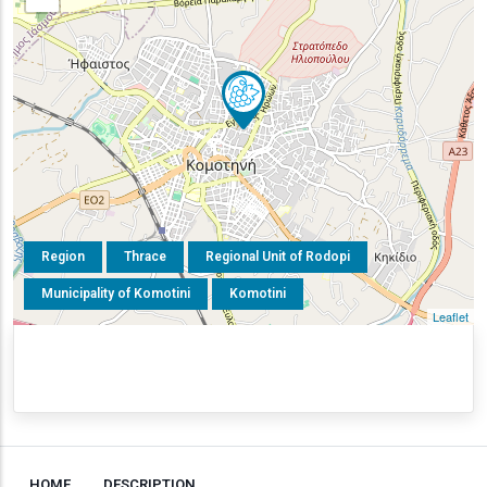
Region
Thrace
Regional Unit of Rodopi
Municipality of Komotini
Komotini
Leaflet
HOME
DESCRIPTION