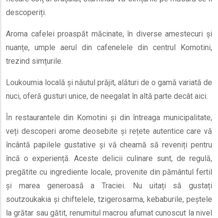
descoperiți.
Aroma cafelei proaspăt măcinate, în diverse amestecuri și
nuanțe, umple aerul din cafenelele din centrul Komotini,
trezind simțurile.
Loukoumia locală și năutul prăjit, alături de o gamă variată de
nuci, oferă gusturi unice, de neegalat în altă parte decât aici.
În restaurantele din Komotini și din întreaga municipalitate,
veți descoperi arome deosebite și rețete autentice care vă
încântă papilele gustative și vă cheamă să reveniți pentru
încă o experiență. Aceste delicii culinare sunt, de regulă,
pregătite cu ingrediente locale, provenite din pământul fertil
și marea generoasă a Traciei. Nu uitați să gustați
soutzoukakia și chiftelele, tzigerosarma, kebaburile, peștele
la grătar sau gătit, renumitul macrou afumat cunoscut la nivel