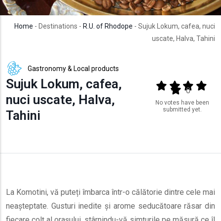
Home
- Destinations -
R.U. of Rhodope
- Sujuk Lokum, cafea, nuci
uscate, Halva, Tahini
Gastronomy & Local products
Sujuk Lokum, cafea,
Output format
(star)
(star)
(star)
(star
(star)
0
nuci uscate, Halva,
No votes have been
submitted yet.
Tahini
La Komotini, vă puteți îmbarca într-o călătorie dintre cele mai
neașteptate. Gusturi inedite și arome seducătoare răsar din
fiecare colț al orașului, stârnindu-vă simțurile pe măsură ce îl