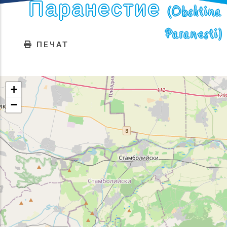
Паранестие (Obshtina
Paranesti)
ПЕЧАТ
+
−