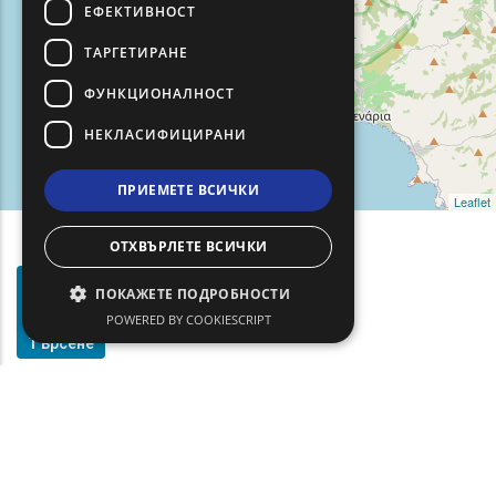
ЕФЕКТИВНОСТ
ТАРГЕТИРАНЕ
ФУНКЦИОНАЛНОСТ
НЕКЛАСИФИЦИРАНИ
ПРИЕМЕТЕ ВСИЧКИ
Leaflet
ОТХВЪРЛЕТЕ ВСИЧКИ
Филтри
ПОКАЖЕТЕ ПОДРОБНОСТИ
Show map on mouse hover
За
Задръжте мишката, за да се покаже на картата
POWERED BY COOKIESCRIPT
Търсене
text