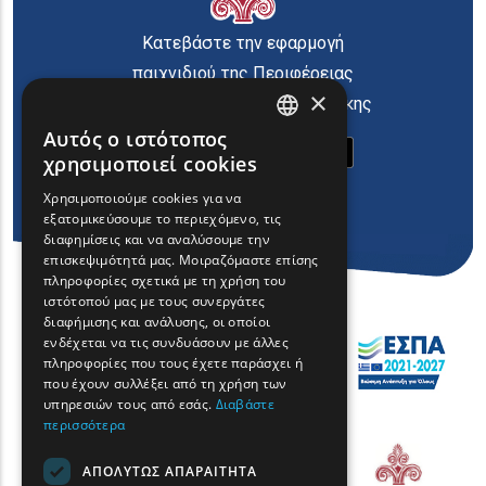
Κατεβάστε την εφαρμογή
παιχνιδιού της Περιφέρειας
×
Ανατολικής Μακεδονίας Θράκης
Αυτός ο ιστότοπος
ENGLISH
χρησιμοποιεί cookies
GREEK
Χρησιμοποιούμε cookies για να
εξατομικεύσουμε το περιεχόμενο, τις
FRENCH
διαφημίσεις και να αναλύσουμε την
BULGARIAN
επισκεψιμότητά μας. Μοιραζόμαστε επίσης
πληροφορίες σχετικά με τη χρήση του
GERMAN
ιστότοπού μας με τους συνεργάτες
διαφήμισης και ανάλυσης, οι οποίοι
ROMANIAN
ενδέχεται να τις συνδυάσουν με άλλες
πληροφορίες που τους έχετε παράσχει ή
TURKISH
που έχουν συλλέξει από τη χρήση των
υπηρεσιών τους από εσάς.
Διαβάστε
περισσότερα
ΑΠΟΛΎΤΩΣ ΑΠΑΡΑΊΤΗΤΑ