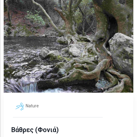
Nature
Βάθρες (Φονιά)