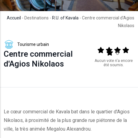
Accueil
- Destinations -
R.U. of Kavala
- Centre commercial d'Agios
Nikolaos
Tourisme urbain
Output format
(star)
(star)
(star)
(star
Centre commercial
(star)
0
Aucun vote n'a encore
d'Agios Nikolaos
été soumis.
Le cœur commercial de Kavala bat dans le quartier d'Agios
Nikolaos, à proximité de la plus grande rue piétonne de la
ville, la très animée Megalou Alexandrou.