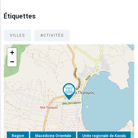
Étiquettes
VILLES
ACTIVITÉS
+
−
Region
Macédoine Orientale
Unite regionale de Kavala