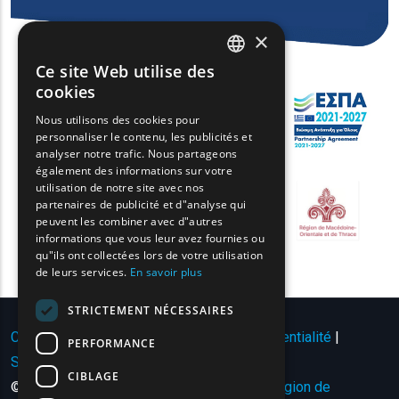
×
Ce site Web utilise des
ENGLISH
cookies
GREEK
Nous utilisons des cookies pour
personnaliser le contenu, les publicités et
FRENCH
analyser notre trafic. Nous partageons
BULGARIAN
également des informations sur votre
utilisation de notre site avec nos
GERMAN
partenaires de publicité et d"analyse qui
peuvent les combiner avec d"autres
ROMANIAN
informations que vous leur avez fournies ou
qu"ils ont collectées lors de votre utilisation
TURKISH
de leurs services.
En savoir plus
STRICTEMENT NÉCESSAIRES
Conditions d'utilisation | Politique de confidentialité
|
PERFORMANCE
Sitemap
|
Contact
CIBLAGE
© Copyright 2024 - Tous droits réservés
Région de