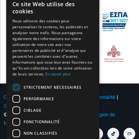
Ce site Web utilise des
ENGLISH
cookies
GREEK
Nous utilisons des cookies pour
personnaliser le contenu, les publicités et
FRENCH
analyser notre trafic. Nous partageons
BULGARIAN
également des informations sur votre
utilisation de notre site avec nos
GERMAN
partenaires de publicité et d"analyse qui
peuvent les combiner avec d"autres
ROMANIAN
informations que vous leur avez fournies ou
qu"ils ont collectées lors de votre utilisation
TURKISH
de leurs services.
En savoir plus
STRICTEMENT NÉCESSAIRES
Conditions d'utilisation | Politique de confidentialité
|
PERFORMANCE
Sitemap
|
Contact
CIBLAGE
© Copyright 2024 - Tous droits réservés
Région de
FONCTIONNALITÉ
Macédoine orientale et de Thrace
.
NON CLASSIFIÉS
youtube link
facebook link
twitter link
linkedin link
instagram link
tiktok link
cont