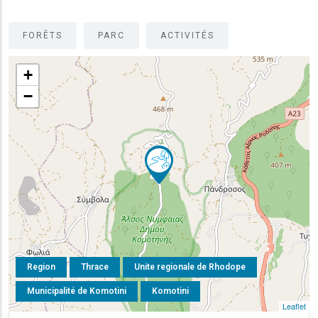
FORÊTS
PARC
ACTIVITÉS
+
−
Region
Thrace
Unite regionale de Rhodope
Municipalité de Komotini
Komotini
Leaflet