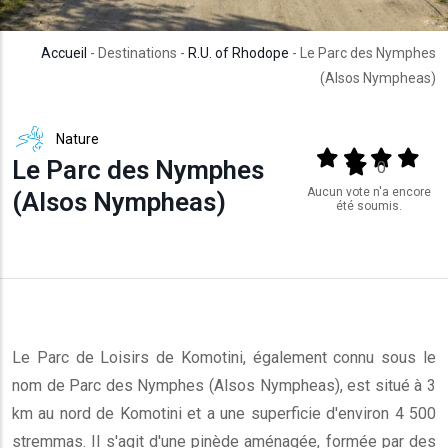
Accueil
- Destinations -
R.U. of Rhodope
- Le Parc des Nymphes
(Alsos Nympheas)
Nature
Output format
(star)
(star)
(star)
(star
Le Parc des Nymphes
(star)
0
Aucun vote n'a encore
(Alsos Nympheas)
été soumis.
Le Parc de Loisirs de Komotini, également connu sous le
nom de Parc des Nymphes (Alsos Nympheas), est situé à 3
km au nord de Komotini et a une superficie d'environ 4 500
stremmas. Il s'agit d'une pinède aménagée, formée par des