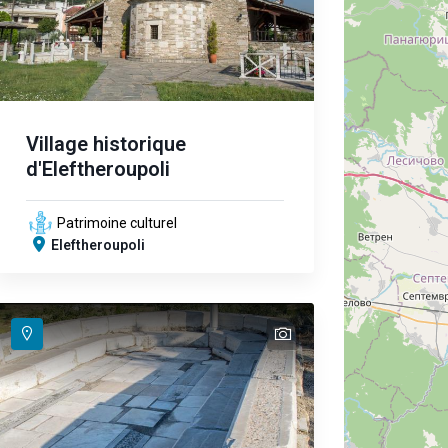
Village historique
d'Eleftheroupoli
Patrimoine culturel
Eleftheroupoli
text
text
text