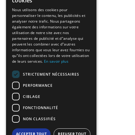
cookies
GREEK
Nous utilisons des cookies pour
personnaliser le contenu, les publicités et
FRENCH
analyser notre trafic. Nous partageons
BULGARIAN
également des informations sur votre
utilisation de notre site avec nos
GERMAN
partenaires de publicité et d"analyse qui
peuvent les combiner avec d"autres
ROMANIAN
informations que vous leur avez fournies ou
qu"ils ont collectées lors de votre utilisation
TURKISH
de leurs services.
En savoir plus
STRICTEMENT NÉCESSAIRES
PERFORMANCE
CIBLAGE
FONCTIONNALITÉ
NON CLASSIFIÉS
ACCEPTER TOUT
REFUSER TOUT