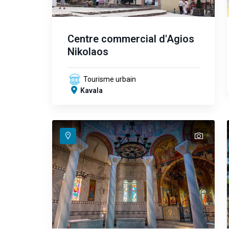
Centre commercial d'Agios
Nikolaos
Tourisme urbain
Kavala
text
text
text
text