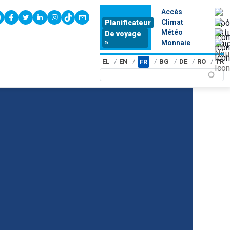
Accès
youtube
facebook
twitter
linkedin
instagram
tiktok
contact
Climat
Planificateur
Météo
De voyage
»
Monnaie
EL
EN
BG
DE
RO
TR
FR