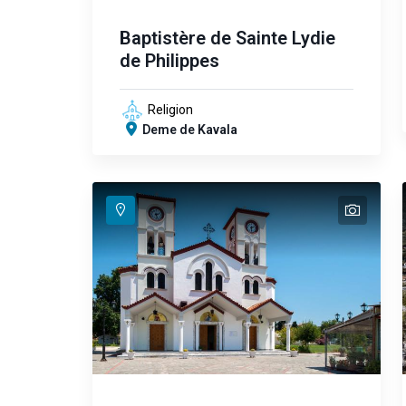
Baptistère de Sainte Lydie
de Philippes
Religion
Deme de Kavala
text
text