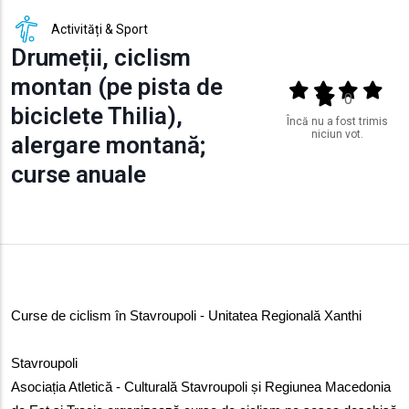
Activități & Sport
Drumeții, ciclism
montan (pe pista de
Output format
(star)
(star)
(star)
(star
(star)
0
biciclete Thilia),
Încă nu a fost trimis
niciun vot.
alergare montană;
curse anuale
Curse de ciclism în Stavroupoli - Unitatea Regională Xanthi
Stavroupoli
Asociația Atletică - Culturală Stavroupoli și Regiunea Macedonia 