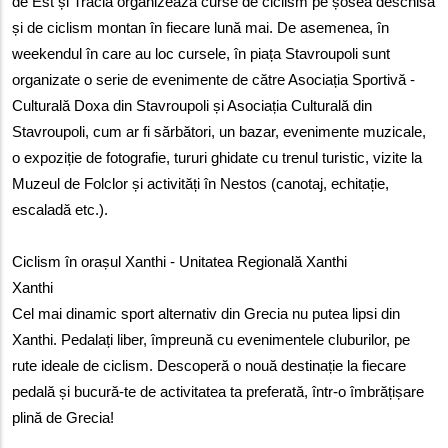
de Est și Tracia organizează curse de ciclism pe șosea deschisă 
și de ciclism montan în fiecare lună mai. De asemenea, în 
weekendul în care au loc cursele, în piața Stavroupoli sunt 
organizate o serie de evenimente de către Asociația Sportivă - 
Culturală Doxa din Stavroupoli și Asociația Culturală din 
Stavroupoli, cum ar fi sărbători, un bazar, evenimente muzicale, 
o expoziție de fotografie, tururi ghidate cu trenul turistic, vizite la 
Muzeul de Folclor și activități în Nestos (canotaj, echitație, 
escaladă etc.).
Ciclism în orașul Xanthi - Unitatea Regională Xanthi
Xanthi
Cel mai dinamic sport alternativ din Grecia nu putea lipsi din 
Xanthi. Pedalați liber, împreună cu evenimentele cluburilor, pe 
rute ideale de ciclism. Descoperă o nouă destinație la fiecare 
pedală și bucură-te de activitatea ta preferată, într-o îmbrățișare 
plină de Grecia!