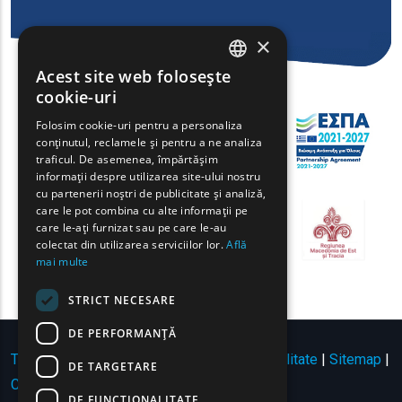
×
Acest site web folosește
ENGLISH
cookie-uri
GREEK
Folosim cookie-uri pentru a personaliza
conținutul, reclamele și pentru a ne analiza
FRENCH
traficul. De asemenea, împărtășim
BULGARIAN
informații despre utilizarea site-ului nostru
cu partenerii noștri de publicitate și analiză,
GERMAN
care le pot combina cu alte informații pe
care le-ați furnizat sau pe care le-au
ROMANIAN
colectat din utilizarea serviciilor lor.
Află
mai multe
TURKISH
STRICT NECESARE
DE PERFORMANȚĂ
Termeni de utilizare | Politica de confidențialitate
|
Sitemap
|
DE TARGETARE
Contact
DE FUNCŢIONALITATE