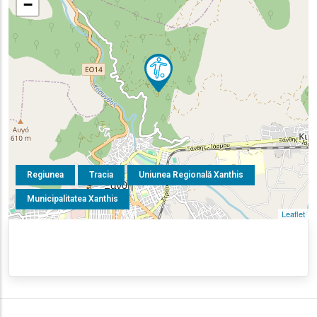
−
Regiunea
Tracia
Uniunea Regională Xanthis
Municipalitatea Xanthis
Leaflet