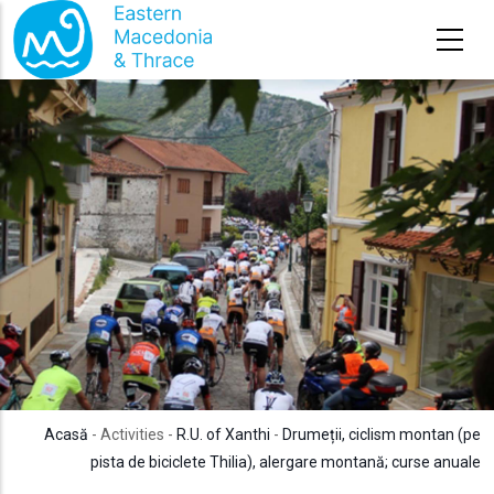
Sari la conținutul principal
Acasă
- Activities -
R.U. of Xanthi
-
Drumeții, ciclism montan (pe
pista de biciclete Thilia), alergare montană; curse anuale