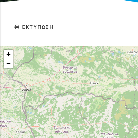
ΕΚΤΥΠΩΣΗ
+
−