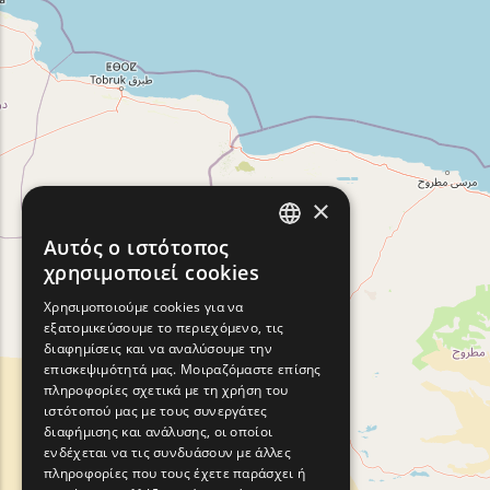
×
Αυτός ο ιστότοπος
ENGLISH
χρησιμοποιεί cookies
GREEK
Χρησιμοποιούμε cookies για να
εξατομικεύσουμε το περιεχόμενο, τις
FRENCH
διαφημίσεις και να αναλύσουμε την
BULGARIAN
επισκεψιμότητά μας. Μοιραζόμαστε επίσης
πληροφορίες σχετικά με τη χρήση του
GERMAN
ιστότοπού μας με τους συνεργάτες
διαφήμισης και ανάλυσης, οι οποίοι
ROMANIAN
ενδέχεται να τις συνδυάσουν με άλλες
πληροφορίες που τους έχετε παράσχει ή
TURKISH