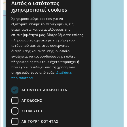
Αυτός ο ιστότοπος
ENGLISH
χρησιμοποιεί cookies
GREEK
Χρησιμοποιούμε cookies για να
εξατομικεύσουμε το περιεχόμενο, τις
FRENCH
διαφημίσεις και να αναλύσουμε την
BULGARIAN
επισκεψιμότητά μας. Μοιραζόμαστε επίσης
πληροφορίες σχετικά με τη χρήση του
GERMAN
ιστότοπού μας με τους συνεργάτες
διαφήμισης και ανάλυσης, οι οποίοι
ROMANIAN
ενδέχεται να τις συνδυάσουν με άλλες
πληροφορίες που τους έχετε παράσχει ή
TURKISH
που έχουν συλλέξει από τη χρήση των
υπηρεσιών τους από εσάς.
Διαβάστε
περισσότερα
ΑΠΟΛΥΤΩΣ ΑΠΑΡΑΙΤΗΤΑ
ΑΠΟΔΟΣΗΣ
ΣΤΟΧΕΥΣΗΣ
ΛΕΙΤΟΥΡΓΙΚΟΤΗΤΑΣ