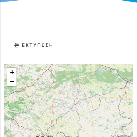
ΕΚΤΥΠΩΣΗ
+
−