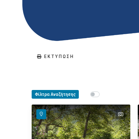
ΕΚΤΥΠΩΣΗ
Show map on mouse ho
Φίλτρα Αναζήτησης
Περάστε το ποντίκ
text