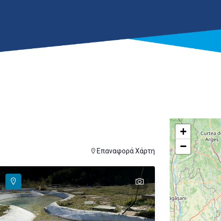
+
−
ver
ι για εμφάνιση στον χάρτη
Επαναφορά Χάρτη
text