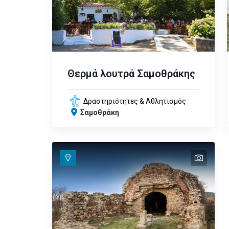
Θερμά λουτρά Σαμοθράκης
Δραστηριότητες & Αθλητισμός
Σαμοθράκη
text
text
text