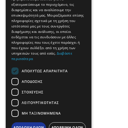
εξατομικεύσουμε το περιεχόμενο, τις
FRENCH
διαφημίσεις και να αναλύσουμε την
BULGARIAN
επισκεψιμότητά μας. Μοιραζόμαστε επίσης
πληροφορίες σχετικά με τη χρήση του
GERMAN
ιστότοπού μας με τους συνεργάτες
διαφήμισης και ανάλυσης, οι οποίοι
ROMANIAN
ενδέχεται να τις συνδυάσουν με άλλες
πληροφορίες που τους έχετε παράσχει ή
TURKISH
που έχουν συλλέξει από τη χρήση των
υπηρεσιών τους από εσάς.
Διαβάστε
περισσότερα
ΑΠΟΛΎΤΩΣ ΑΠΑΡΑΊΤΗΤΑ
ΑΠΌΔΟΣΗΣ
ΣΤΌΧΕΥΣΗΣ
ΛΕΙΤΟΥΡΓΙΚΌΤΗΤΑΣ
ΜΗ ΤΑΞΙΝΟΜΗΜΈΝΑ
ΑΠΟΔΟΧΉ ΌΛΩΝ
ΑΠΌΡΡΙΨΗ ΌΛΩΝ