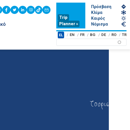
Πρόσβαση
youtube
facebook
twitter
linkedin
instagram
tiktok
contact
Κλίμα
Trip
Καιρός
Planner »
ικό
Νόμισμα
EN
FR
BG
DE
RO
TR
EL
Τουρισμός υγ