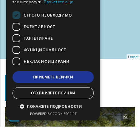
техните услуги.
Прочетете още
СТРОГО НЕОБХОДИМО
ЕФЕКТИВНОСТ
ТАРГЕТИРАНЕ
ФУНКЦИОНАЛНОСТ
Leaflet
НЕКЛАСИФИЦИРАНИ
ПРИЕМЕТЕ ВСИЧКИ
Филтри
Show map on mouse hover
За
Задръжте мишката, за да се покаже на картата
ОТХВЪРЛЕТЕ ВСИЧКИ
Търсене
ПОКАЖЕТЕ ПОДРОБНОСТИ
POWERED BY COOKIESCRIPT
text