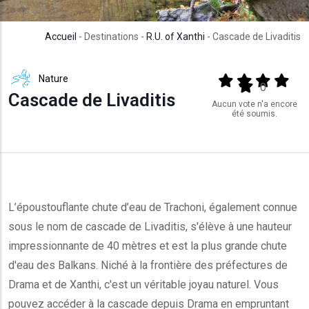
Accueil
- Destinations -
R.U. of Xanthi
- Cascade de Livaditis
Nature
Output format
(star)
(star)
(star)
(star
(star)
0
Cascade de Livaditis
Aucun vote n'a encore
été soumis.
L’époustouflante chute d’eau de Trachoni, également connue
sous le nom de cascade de Livaditis, s'élève à une hauteur
impressionnante de 40 mètres et est la plus grande chute
d'eau des Balkans. Niché à la frontière des préfectures de
Drama et de Xanthi, c'est un véritable joyau naturel. Vous
pouvez accéder à la cascade depuis Drama en empruntant