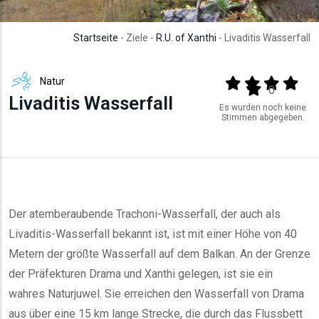
Startseite
- Ziele -
R.U. of Xanthi
- Livaditis Wasserfall
Natur
Output format
(star)
(star)
(star)
(star
(star)
0
Livaditis Wasserfall
Es wurden noch keine
Stimmen abgegeben.
Der atemberaubende Trachoni-Wasserfall, der auch als
Livaditis-Wasserfall bekannt ist, ist mit einer Höhe von 40
Metern der größte Wasserfall auf dem Balkan. An der Grenze
der Präfekturen Drama und Xanthi gelegen, ist sie ein
wahres Naturjuwel. Sie erreichen den Wasserfall von Drama
aus über eine 15 km lange Strecke, die durch das Flussbett