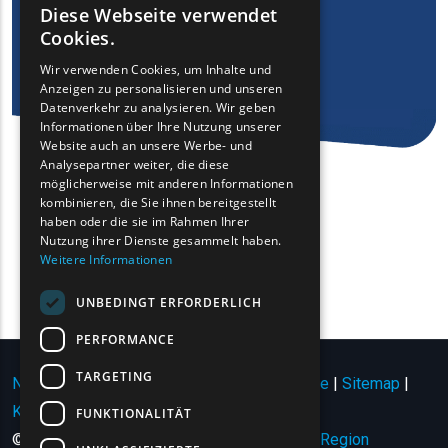
Diese Webseite verwendet
ENGLISH
Cookies.
GREEK
Wir verwenden Cookies, um Inhalte und
Anzeigen zu personalisieren und unseren
FRENCH
Datenverkehr zu analysieren. Wir geben
BULGARIAN
Informationen über Ihre Nutzung unserer
Website auch an unsere Werbe- und
GERMAN
Analysepartner weiter, die diese
möglicherweise mit anderen Informationen
ROMANIAN
kombinieren, die Sie ihnen bereitgestellt
haben oder die sie im Rahmen Ihrer
TURKISH
Nutzung ihrer Dienste gesammelt haben.
Weitere Informationen
UNBEDINGT ERFORDERLICH
PERFORMANCE
TARGETING
Nutzungsbedingungen | Datenschutzrichtlinie
|
Sitemap
|
Kontakt
FUNKTIONALITÄT
© Copyright 2024 - Alle Rechte vorbehalten
Region