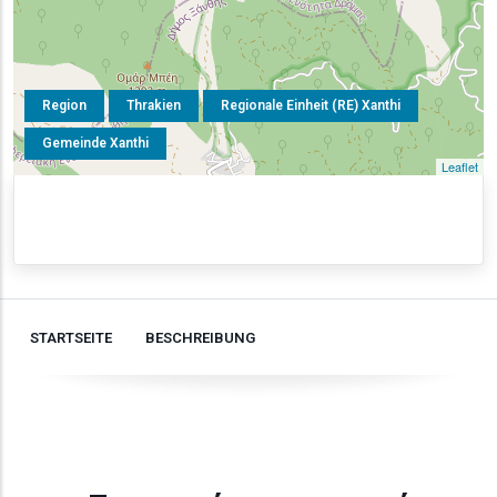
Region
Thrakien
Regionale Einheit (RE) Xanthi
Gemeinde Xanthi
Leaflet
STARTSEITE
BESCHREIBUNG