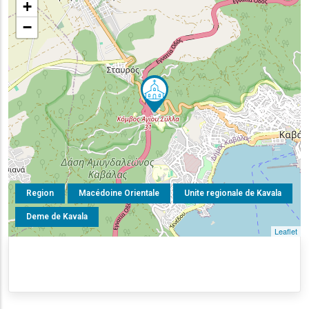
+
−
Region
Macédoine Orientale
Unite regionale de Kavala
Deme de Kavala
Leaflet