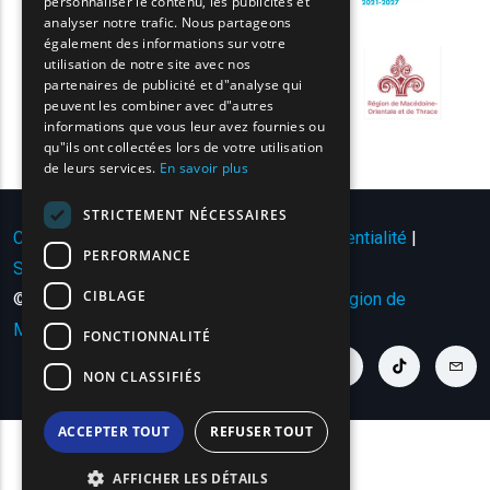
personnaliser le contenu, les publicités et
FRENCH
analyser notre trafic. Nous partageons
BULGARIAN
également des informations sur votre
utilisation de notre site avec nos
GERMAN
partenaires de publicité et d"analyse qui
peuvent les combiner avec d"autres
ROMANIAN
informations que vous leur avez fournies ou
qu"ils ont collectées lors de votre utilisation
TURKISH
de leurs services.
En savoir plus
STRICTEMENT NÉCESSAIRES
Conditions d'utilisation | Politique de confidentialité
|
PERFORMANCE
Sitemap
|
Contact
CIBLAGE
© Copyright 2024 - Tous droits réservés
Région de
Macédoine orientale et de Thrace
.
FONCTIONNALITÉ
youtube link
facebook link
twitter link
linkedin link
instagram link
tiktok link
cont
NON CLASSIFIÉS
ACCEPTER TOUT
REFUSER TOUT
AFFICHER LES DÉTAILS