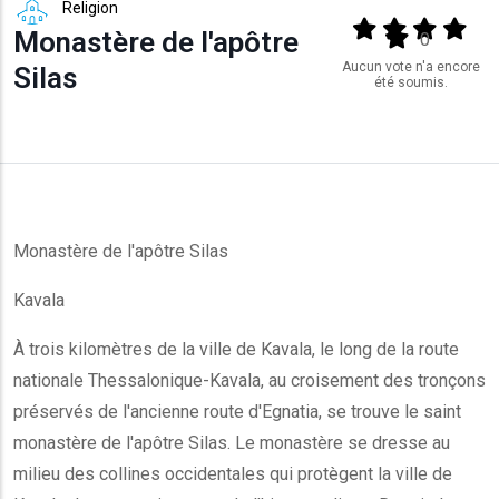
Religion
Output format
(star)
(star)
(star)
(star
Monastère de l'apôtre
(star)
0
Aucun vote n'a encore
Silas
été soumis.
Monastère de l'apôtre Silas
Kavala
À trois kilomètres de la ville de Kavala, le long de la route
nationale Thessalonique-Kavala, au croisement des tronçons
préservés de l'ancienne route d'Egnatia, se trouve le saint
monastère de l'apôtre Silas. Le monastère se dresse au
milieu des collines occidentales qui protègent la ville de