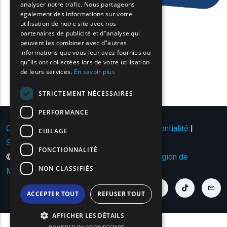
analyser notre trafic. Nous partageons
BULGARIAN
également des informations sur votre
utilisation de notre site avec nos
GERMAN
partenaires de publicité et d"analyse qui
peuvent les combiner avec d"autres
ROMANIAN
informations que vous leur avez fournies ou
qu"ils ont collectées lors de votre utilisation
TURKISH
de leurs services.
En savoir plus
STRICTEMENT NÉCESSAIRES
PERFORMANCE
Conditions d'utilisation | Politique de confidentialité
|
CIBLAGE
Sitemap
|
Contact
FONCTIONNALITÉ
© Copyright 2024 - Tous droits réservés
Région de
NON CLASSIFIÉS
Macédoine orientale et de Thrace
.
youtube link
facebook link
twitter link
linkedin link
instagram link
tiktok link
cont
ACCEPTER TOUT
REFUSER TOUT
AFFICHER LES DÉTAILS