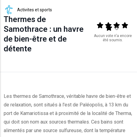
Activites et sports
Thermes de
Output format
(star)
(star)
(star)
(star
Samothrace : un havre
(star)
0
Aucun vote n'a encore
de bien-être et de
été soumis.
détente
Les thermes de Samothrace, véritable havre de bien-être et
de relaxation, sont situés à l'est de Paléopolis, à 13 km du
port de Kamariotissa et à proximité de la localité de Therma,
qui doit son nom aux sources thermales. Ces bains sont
alimentés par une source sulfureuse, dont la température