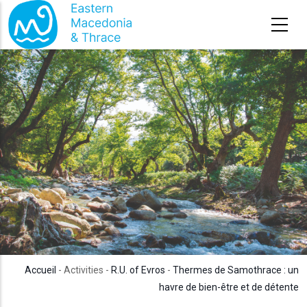
Aller au contenu principal
Accueil
- Activities -
R.U. of Evros
-
Thermes de Samothrace : un
havre de bien-être et de détente