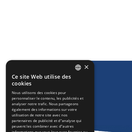
×
Ce site Web utilise des
ENGLISH
cookies
GREEK
Nous utilisons des cookies pour
personnaliser le contenu, les publicités et
FRENCH
analyser notre trafic. Nous partageons
BULGARIAN
également des informations sur votre
utilisation de notre site avec nos
GERMAN
partenaires de publicité et d"analyse qui
peuvent les combiner avec d"autres
ROMANIAN
informations que vous leur avez fournies ou