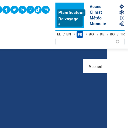
Accès
youtube
facebook
twitter
linkedin
instagram
tiktok
contact
Climat
Planificateur
Météo
De voyage
»
Monnaie
EL
EN
BG
DE
RO
TR
FR
Accueil