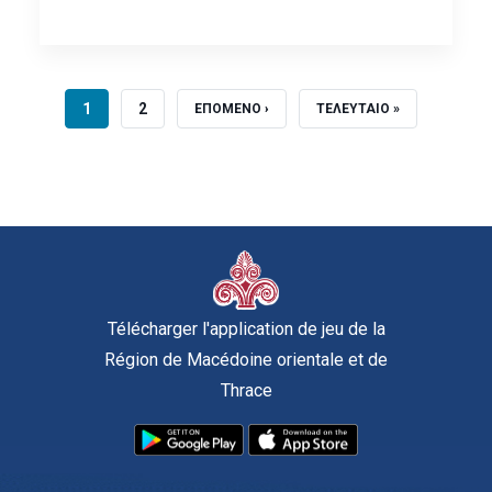
PAGE COURANTE
PAGE
1
2
PAGE SUIVANTE
DERNIÈRE PAGE
ΕΠΟΜΕΝΟ ›
ΤΕΛΕΥΤΑΙΟ »
Télécharger l'application de jeu de la
Région de Macédoine orientale et de
Thrace