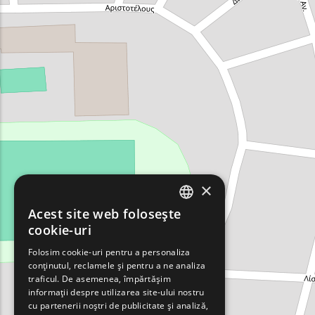
×
Acest site web folosește
ENGLISH
cookie-uri
GREEK
Folosim cookie-uri pentru a personaliza
conținutul, reclamele și pentru a ne analiza
FRENCH
traficul. De asemenea, împărtășim
BULGARIAN
informații despre utilizarea site-ului nostru
cu partenerii noștri de publicitate și analiză,
GERMAN