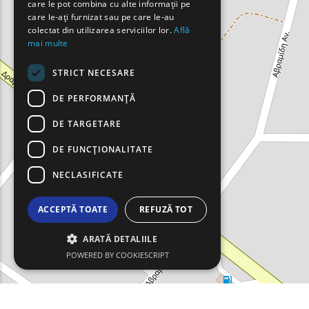
care le pot combina cu alte informații pe
care le-ați furnizat sau pe care le-au
ROMANIAN
colectat din utilizarea serviciilor lor.
Află
mai multe
TURKISH
STRICT NECESARE
DE PERFORMANȚĂ
DE TARGETARE
DE FUNCŢIONALITATE
NECLASIFICATE
ACCEPTĂ TOATE
REFUZĂ TOT
ARATĂ DETALIILE
POWERED BY COOKIESCRIPT