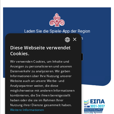
Laden Sie die Spiele-App der Region
×
Ostmazedonien und Thrakien
herunter
Diese Webseite verwendet
ENGLISH
Cookies.
GREEK
Wir verwenden Cookies, um Inhalte und
Anzeigen zu personalisieren und unseren
FRENCH
Datenverkehr zu analysieren. Wir geben
BULGARIAN
Informationen über Ihre Nutzung unserer
Website auch an unsere Werbe- und
GERMAN
Analysepartner weiter, die diese
möglicherweise mit anderen Informationen
ROMANIAN
kombinieren, die Sie ihnen bereitgestellt
haben oder die sie im Rahmen Ihrer
TURKISH
Nutzung ihrer Dienste gesammelt haben.
Weitere Informationen