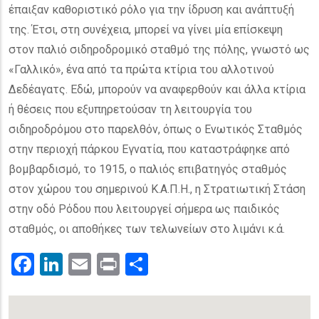
έπαιξαν καθοριστικό ρόλο για την ίδρυση και ανάπτυξή
της. Έτσι, στη συνέχεια, μπορεί να γίνει μία επίσκεψη
στον παλιό σιδηροδρομικό σταθμό της πόλης, γνωστό ως
«Γαλλικό», ένα από τα πρώτα κτίρια του αλλοτινού
Δεδέαγατς. Εδώ, μπορούν να αναφερθούν και άλλα κτίρια
ή θέσεις που εξυπηρετούσαν τη λειτουργία του
σιδηροδρόμου στο παρελθόν, όπως ο Ενωτικός Σταθμός
στην περιοχή πάρκου Εγνατία, που καταστράφηκε από
βομβαρδισμό, το 1915, ο παλιός επιβατηγός σταθμός
στον χώρου του σημερινού Κ.Α.Π.Η., η Στρατιωτική Στάση
στην οδό Ρόδου που λειτουργεί σήμερα ως παιδικός
σταθμός, οι αποθήκες των τελωνείων στο λιμάνι κ.ά.
Facebook
LinkedIn
Email
Print
.