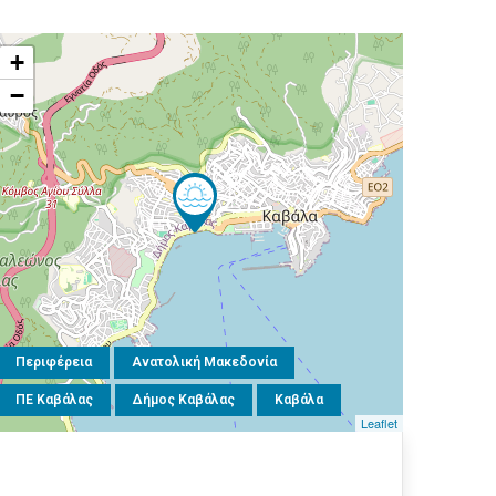
+
−
Περιφέρεια
Ανατολική Μακεδονία
ΠΕ Καβάλας
Δήμος Καβάλας
Καβάλα
Leaflet