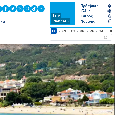
Πρόσβαση
youtube
facebook
twitter
linkedin
instagram
tiktok
contact
Κλίμα
Trip
Καιρός
Planner »
ικό
Νόμισμα
EN
FR
BG
DE
RO
TR
EL