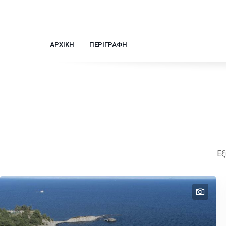
ΑΡΧΙΚΗ
ΠΕΡΙΓΡΑΦΗ
Εξ
text
text
text
text
text
text