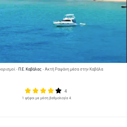
οορισμοί -
Π.Ε. Καβάλας
- Ακτή Ραψάνη μέσα στην Καβάλα
Output format
(star)
(star)
(star)
(star)
(star)
4
1 ψήφοι με μέση βαθμολογία 4.