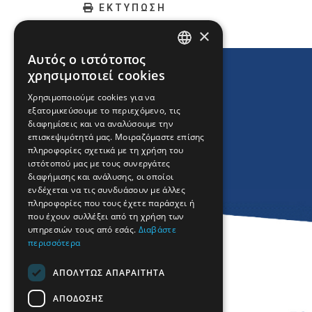
ΕΚΤΥΠΩΣΗ
×
Αυτός ο ιστότοπος
ENGLISH
χρησιμοποιεί cookies
GREEK
Χρησιμοποιούμε cookies για να
εξατομικεύσουμε το περιεχόμενο, τις
FRENCH
διαφημίσεις και να αναλύσουμε την
BULGARIAN
επισκεψιμότητά μας. Μοιραζόμαστε επίσης
πληροφορίες σχετικά με τη χρήση του
GERMAN
ιστότοπού μας με τους συνεργάτες
διαφήμισης και ανάλυσης, οι οποίοι
ROMANIAN
ενδέχεται να τις συνδυάσουν με άλλες
πληροφορίες που τους έχετε παράσχει ή
TURKISH
που έχουν συλλέξει από τη χρήση των
υπηρεσιών τους από εσάς.
Διαβάστε
περισσότερα
ΑΠΟΛΎΤΩΣ ΑΠΑΡΑΊΤΗΤΑ
ΑΠΌΔΟΣΗΣ