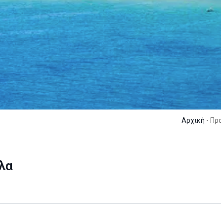
Αρχική
- Πρ
λα