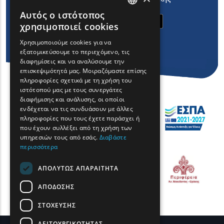
Αυτός ο ιστότοπος
ENGLISH
χρησιμοποιεί cookies
GREEK
Χρησιμοποιούμε cookies για να
εξατομικεύσουμε το περιεχόμενο, τις
FRENCH
διαφημίσεις και να αναλύσουμε την
BULGARIAN
επισκεψιμότητά μας. Μοιραζόμαστε επίσης
πληροφορίες σχετικά με τη χρήση του
GERMAN
ιστότοπού μας με τους συνεργάτες
διαφήμισης και ανάλυσης, οι οποίοι
ROMANIAN
ενδέχεται να τις συνδυάσουν με άλλες
πληροφορίες που τους έχετε παράσχει ή
TURKISH
που έχουν συλλέξει από τη χρήση των
υπηρεσιών τους από εσάς.
Διαβάστε
περισσότερα
ΑΠΟΛΎΤΩΣ ΑΠΑΡΑΊΤΗΤΑ
ΑΠΌΔΟΣΗΣ
ΣΤΌΧΕΥΣΗΣ
ΛΕΙΤΟΥΡΓΙΚΌΤΗΤΑΣ