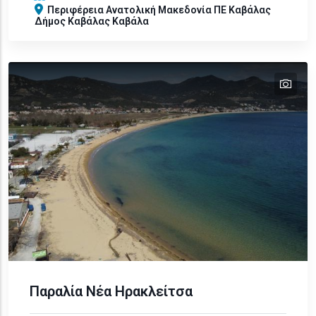
Περιφέρεια
Ανατολική Μακεδονία
ΠΕ Καβάλας
Δήμος Καβάλας
Καβάλα
tex
text
text
text
text
Παραλία Νέα Ηρακλείτσα