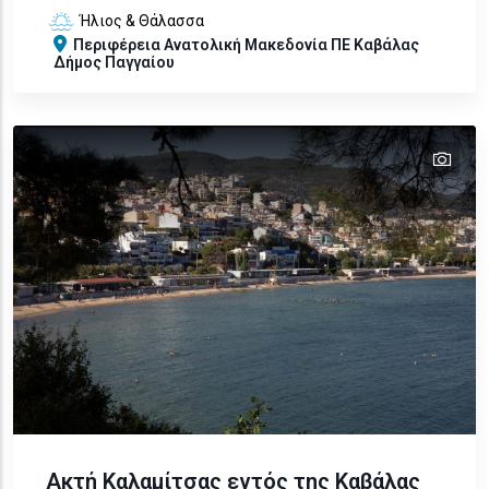
Ήλιος & Θάλασσα
Περιφέρεια
Ανατολική Μακεδονία
ΠΕ Καβάλας
Δήμος Παγγαίου
tex
text
Ακτή Καλαμίτσας εντός της Καβάλας