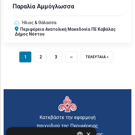
Παραλία Αμμόγλωσσα
Ήλιος & Θάλασσα
Περιφέρεια
Ανατολική Μακεδονία
ΠΕ Καβάλας
Δήμος Νέστου
ΤΡΕΧΟΥΣΑ ΣΕΛΙΔΑ
ΣΕΛΙΔΑ
ΣΕΛΙΔΑ
1
2
3
NEXT PAGE
LAST PAGE
››
ΤΕΛΕΥΤΑΙΑ »
Κατεβάστε την εφαρμογή
παιχνιδιού της Περιφέρειας
×
Ανατολικής Μακεδονίας Θράκης