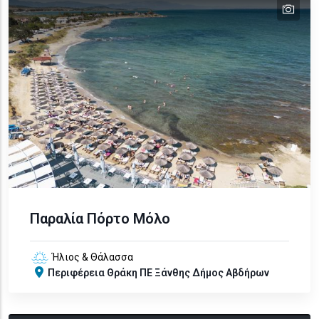
tex
text
Παραλία Πόρτο Μόλο
Ήλιος & Θάλασσα
Περιφέρεια
Θράκη
ΠΕ Ξάνθης
Δήμος Αβδήρων