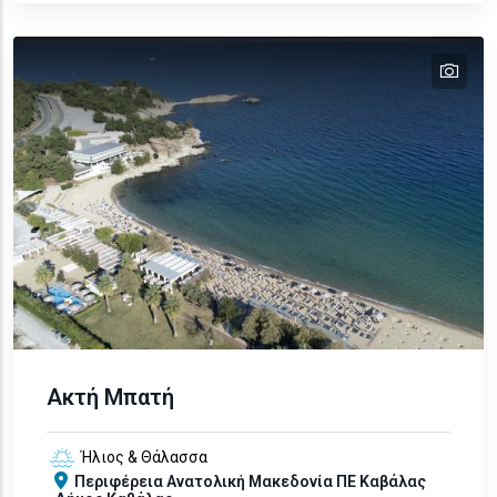
tex
text
text
text
text
text
Ακτή Μπατή
Ήλιος & Θάλασσα
Περιφέρεια
Ανατολική Μακεδονία
ΠΕ Καβάλας