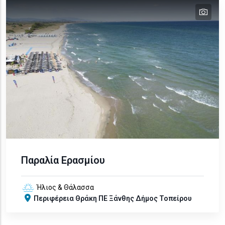
tex
text
text
text
Παραλία Ερασμίου
Ήλιος & Θάλασσα
Περιφέρεια
Θράκη
ΠΕ Ξάνθης
Δήμος Τοπείρου