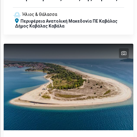
Ήλιος & Θάλασσα
Περιφέρεια
Ανατολική Μακεδονία
ΠΕ Καβάλας
Δήμος Καβάλας
Καβάλα
tex
text
text
text