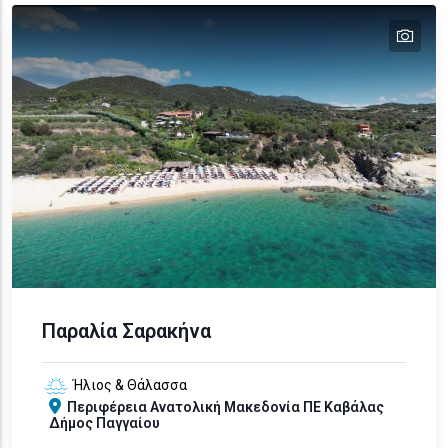
tex
text
text
Παραλία Σαρακήνα
Ήλιος & Θάλασσα
Περιφέρεια
Ανατολική Μακεδονία
ΠΕ Καβάλας
Δήμος Παγγαίου