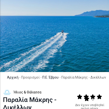
Αρχική
- Προορισμοί -
Π.Ε. Έβρου
- Παραλία Μάκρης - Δικέλλων
Ήλιος & Θάλασσα
Output format
(star)
(star)
(star)
(star
Παραλία Μάκρης -
(star)
0
Δεν έχουν υποβληθεί
Δικέλλων
ακόμη ψήφοι.