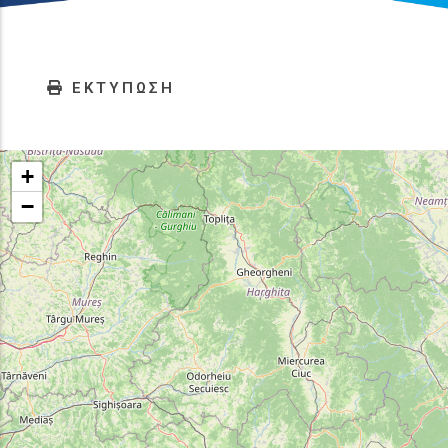
ΕΚΤΥΠΩΣΗ
+
−