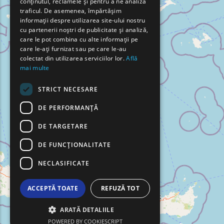
conținutul, reclamele și pentru a ne analiza
FRENCH
traficul. De asemenea, împărtășim
BULGARIAN
informații despre utilizarea site-ului nostru
cu partenerii noștri de publicitate și analiză,
GERMAN
care le pot combina cu alte informații pe
care le-ați furnizat sau pe care le-au
ROMANIAN
colectat din utilizarea serviciilor lor.
Află
mai multe
TURKISH
STRICT NECESARE
DE PERFORMANȚĂ
DE TARGETARE
DE FUNCŢIONALITATE
NECLASIFICATE
ACCEPTĂ TOATE
REFUZĂ TOT
ARATĂ DETALIILE
POWERED BY COOKIESCRIPT