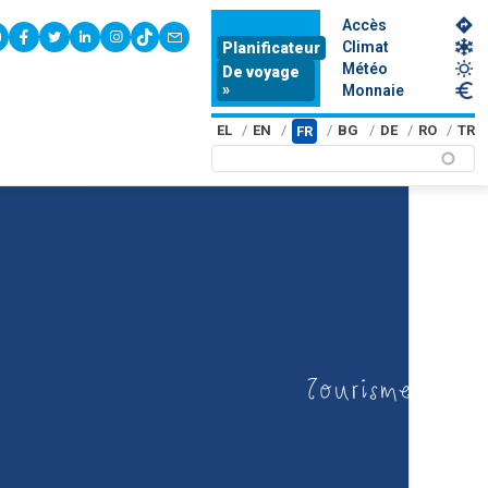
Accès
youtube
facebook
twitter
linkedin
instagram
tiktok
contact
Climat
Planificateur
Météo
De voyage
»
Monnaie
EL
EN
BG
DE
RO
TR
FR
Tourisme éduc