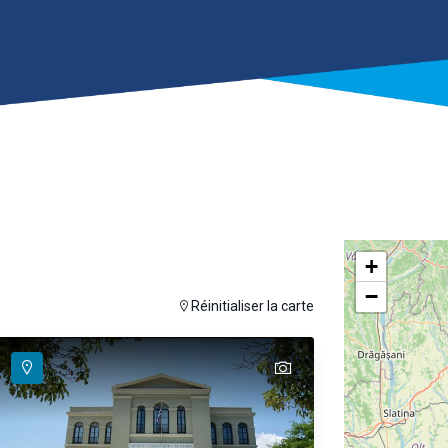
+
−
se hover
ouris pour afficher la carte
Réinitialiser la carte
text