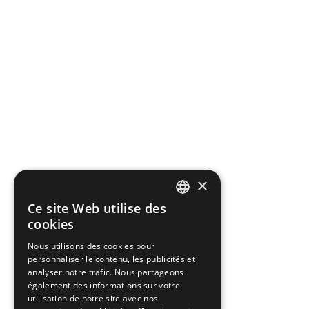
×
Ce site Web utilise des
ENGLISH
cookies
GREEK
Nous utilisons des cookies pour
personnaliser le contenu, les publicités et
FRENCH
analyser notre trafic. Nous partageons
BULGARIAN
également des informations sur votre
utilisation de notre site avec nos
GERMAN