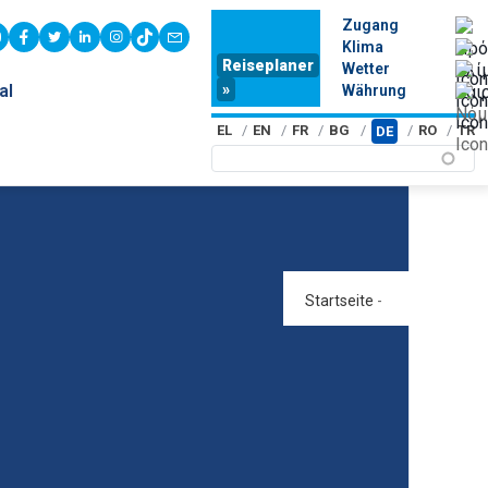
Zugang
youtube
facebook
twitter
linkedin
instagram
tiktok
contact
Klima
Reiseplaner
Wetter
»
al
Währung
EL
EN
FR
BG
RO
TR
DE
Startseite
-