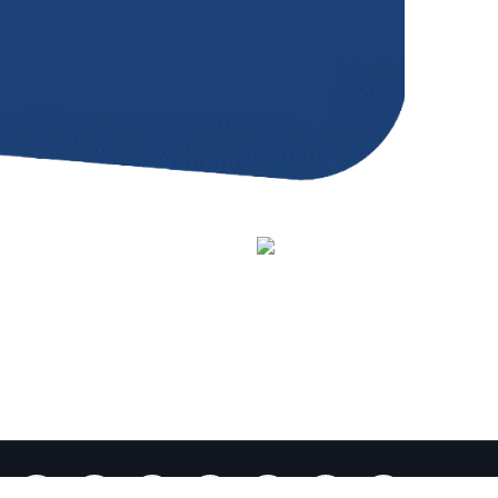
youtube link
facebook link
twitter link
linkedin link
instagram link
tiktok link
contact link