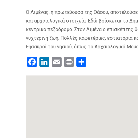
Ο Λιμένας, η πρωτεύουσα της Θάσου, αποτελούσε 
και αρχαιολογικά στοιχεία. Εδώ βρίσκεται το Δημ
κεντρικό πεζόδρομο. Στον Λιμένα ο επισκέπτης θ
νυχτερινή ζωή. Πολλές καφετέριες, εστιατόρια κα
θησαυροί του νησιού, όπως το Αρχαιολογικό Μουσ
Facebook
LinkedIn
Email
Print
.